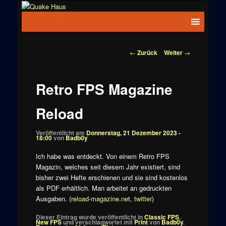
Zum
News zu
Inhalt
Hauptmenü
Quake
Quake,
wechseln
Doom, FPS,
Haus
Arcade
Beitragsnavigation
←
Zurück
Weiter
→
Retro FPS Magazine
Reload
Veröffentlicht am
Donnerstag, 21 Dezember 2023 -
18:00
von
Badb0y
Ich habe was entdeckt. Von einem Retro FPS
Magazin, welches seit diesem Jahr existiert, sind
bisher zwei Hefte erschienen und sie sind kostenlos
als PDF erhältlich. Man arbeitet an gedruckten
Ausgaben. (
reload-magazine.net
,
twitter
)
Dieser Eintrag wurde veröffentlicht in
Classic FPS
,
New FPS
und verschlagwortet mit
Print
von
Badb0y
.