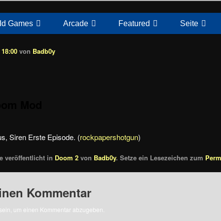
Id Games
Arcade
Featured
Seite
 18:00
von
Badb0y
oom Mod
s, Siren Erste Episode. (
rockpapershotgun
)
 veröffentlicht in
Doom 2
von
Badb0y
. Setze ein Lesezeichen zum
Perm
einen Kommentar
sein, um einen Kommentar abzugeben.