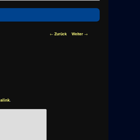
Beitragsnavigation
←
Zurück
Weiter
→
alink
.