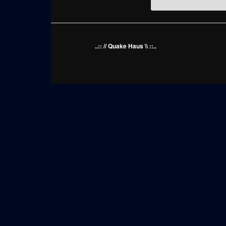
..:: // Quake Haus \\ ::..