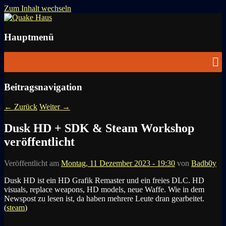
Zum Inhalt wechseln
News zu Quake, Doom, FPS, Arcade
Quake Haus
Hauptmenü
Beitragsnavigation
←
Zurück
Weiter
→
Dusk HD + SDK & Steam Workshop
veröffentlicht
Veröffentlicht am
Montag, 11 Dezember 2023 - 19:30
von
Badb0y
Dusk HD ist ein HD Grafik Remaster und ein freies DLC. HD
visuals, replace weapons, HD models, neue Waffe. Wie in dem
Newspost zu lesen ist, da haben mehrere Leute dran gearbeitet.
(
steam
)