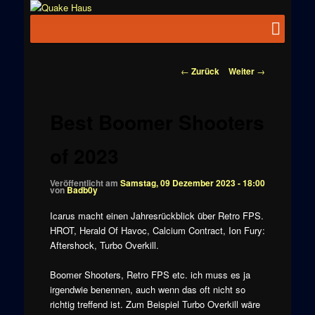
Zum
News zu
Inhalt
Hauptmenü
Quake
Quake,
wechseln
Doom, FPS,
Haus
Arcade
Beitragsnavigation
←
Zurück
Weiter
→
Best Boomer Shooters
of 2023
Veröffentlicht am
Samstag, 09 Dezember 2023 - 18:00
von
Badb0y
Icarus macht einen Jahresrückblick über Retro FPS.
HROT,
Herald Of Havoc,
Calcium Contract,
Ion Fury:
Aftershock,
Turbo Overkill.
Boomer Shooters, Retro FPS etc. ich muss es ja
irgendwie benennen, auch wenn das oft nicht so
richtig treffend ist. Zum Beispiel Turbo Overkill wäre