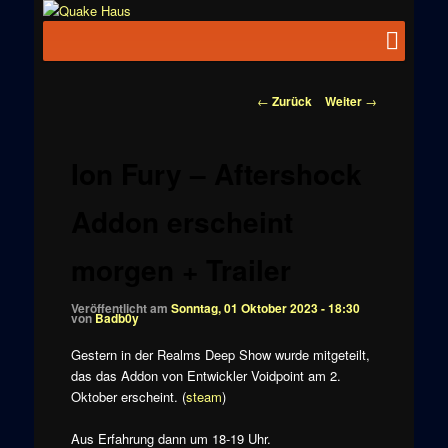
Zum
News zu
Inhalt
Hauptmenü
Quake
Quake,
wechseln
Doom, FPS,
Haus
Arcade
Beitragsnavigation
←
Zurück
Weiter
→
Ion Fury – Aftershock
Addon erscheint
morgen + Trailer
Veröffentlicht am
Sonntag, 01 Oktober 2023 - 18:30
von
Badb0y
Gestern in der Realms Deep Show wurde mitgeteilt,
das das Addon von Entwickler Voidpoint am 2.
Oktober erscheint. (
steam
)
Aus Erfahrung dann um 18-19 Uhr.