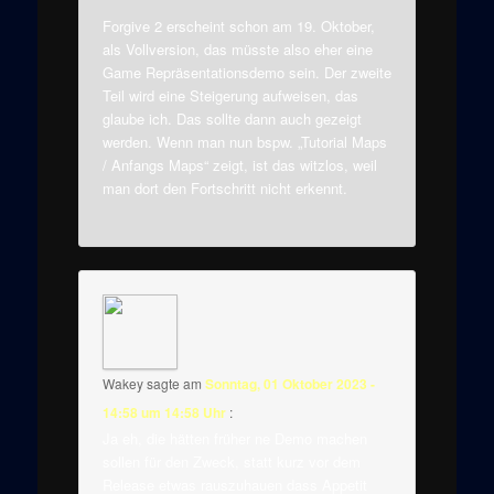
Forgive 2 erscheint schon am 19. Oktober,
als Vollversion, das müsste also eher eine
Game Repräsentationsdemo sein. Der zweite
Teil wird eine Steigerung aufweisen, das
glaube ich. Das sollte dann auch gezeigt
werden. Wenn man nun bspw. „Tutorial Maps
/ Anfangs Maps“ zeigt, ist das witzlos, weil
man dort den Fortschritt nicht erkennt.
Wakey
sagte am
Sonntag, 01 Oktober 2023 -
14:58 um 14:58 Uhr
:
Ja eh, die hätten früher ne Demo machen
sollen für den Zweck, statt kurz vor dem
Release etwas rauszuhauen dass Appetit