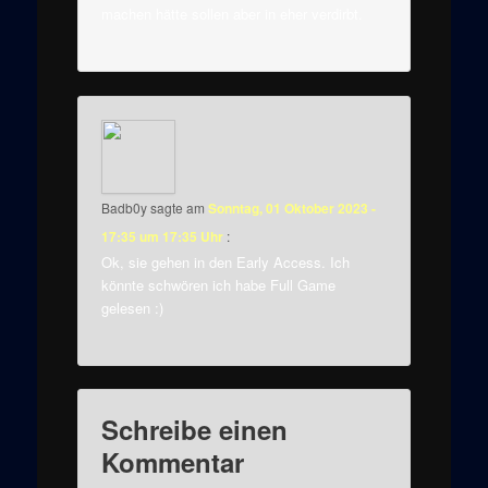
machen hätte sollen aber in eher verdirbt.
Badb0y
sagte am
Sonntag, 01 Oktober 2023 -
17:35 um 17:35 Uhr
:
Ok, sie gehen in den Early Access. Ich
könnte schwören ich habe Full Game
gelesen :)
Schreibe einen
Kommentar