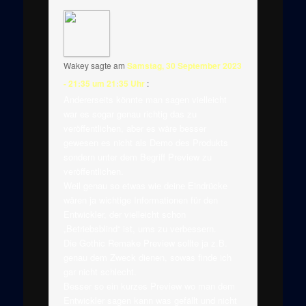
Wakey
sagte am
Samstag, 30 September 2023
- 21:35 um 21:35 Uhr
:
Andererseits könnte man sagen vielleicht
war es sogar genau richtig das zu
veröffentlichen, aber es wäre besser
gewesen es nicht als Demo des Produkts
sondern unter dem Begriff Preview zu
veröffentlichen.
Weil genau so etwas wie deine Eindrücke
wären ja wichtige Informationen für den
Entwickler, der vielleicht schon
„Betriebsblind“ ist, ums zu verbessern.
Die Gothic Remake Preview sollte ja z.B.
genau dem Zweck dienen, sowas finde ich
gar nicht schlecht.
Besser so ein kurzes Preview wo man dem
Entwickler sagen kann was gefällt und nicht