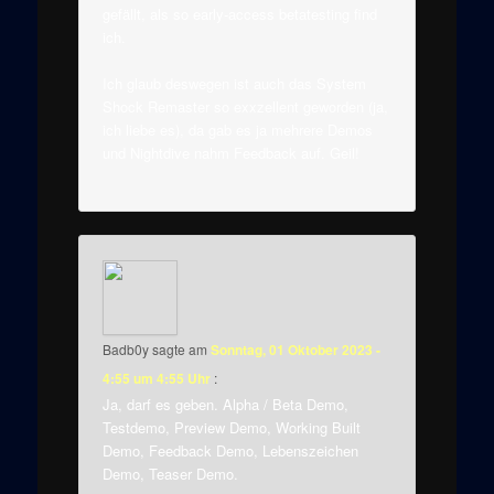
gefällt, als so early-access betatesting find
ich.
Ich glaub deswegen ist auch das System
Shock Remaster so exxzellent geworden (ja,
ich liebe es), da gab es ja mehrere Demos
und Nightdive nahm Feedback auf. Geil!
Badb0y
sagte am
Sonntag, 01 Oktober 2023 -
4:55 um 4:55 Uhr
:
Ja, darf es geben. Alpha / Beta Demo,
Testdemo, Preview Demo, Working Built
Demo, Feedback Demo, Lebenszeichen
Demo, Teaser Demo.