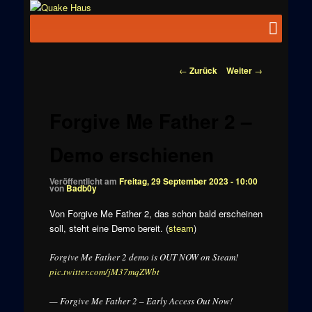
Zum
News zu
Inhalt
Hauptmenü
Quake
Quake,
wechseln
Doom, FPS,
Haus
Arcade
Beitragsnavigation
←
Zurück
Weiter
→
Forgive Me Father 2 –
Demo erschienen
Veröffentlicht am
Freitag, 29 September 2023 - 10:00
von
Badb0y
Von Forgive Me Father 2, das schon bald erscheinen
soll, steht eine Demo bereit. (
steam
)
Forgive Me Father 2 demo is OUT NOW on Steam!
pic.twitter.com/jM37mqZWbt
— Forgive Me Father 2 – Early Access Out Now!