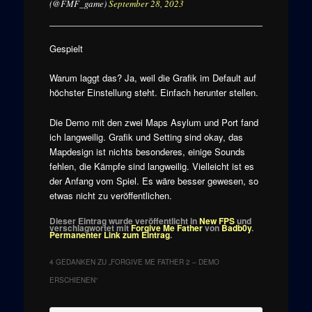
(@FMF_game)
September 28, 2023
Gespielt
Warum laggt das? Ja, weil die Grafik im Default auf
höchster Einstellung steht. Einfach herunter stellen.
Die Demo mit den zwei Maps Asylum und Port fand
ich langweilig. Grafik und Setting sind okay, das
Mapdesign ist nichts besonderes, einige Sounds
fehlen, die Kämpfe sind langweilig. Vielleicht ist es
der Anfang vom Spiel. Es wäre besser gewesen, so
etwas nicht zu veröffentlichen.
Dieser Eintrag wurde veröffentlicht in
New FPS
und
verschlagwortet mit
Forgive Me Father
von
Badb0y
.
Permanenter Link zum Eintrag
.
4 GEDANKEN ZU „
FORGIVE ME FATHER 2 – DEMO
ERSCHIENEN
“