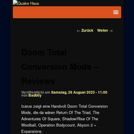
Zum
News zu
Inhalt
Hauptmenü
Quake
Quake,
wechseln
Doom, FPS,
Haus
Arcade
Beitragsnavigation
←
Zurück
Weiter
→
Doom Total
Conversion Mods –
Reviews
Veröffentlicht am
Samstag, 26 August 2023 - 11:00
von
Badb0y
Icarus zeigt eine Handvoll Doom Total Conversion
Mods, die da wären
Return Of The Triad,
The
Adventures Of Square,
Shadow/Rise Of The
Woolball,
Operation Bodycount,
Abysm 2 +
Expansions
.