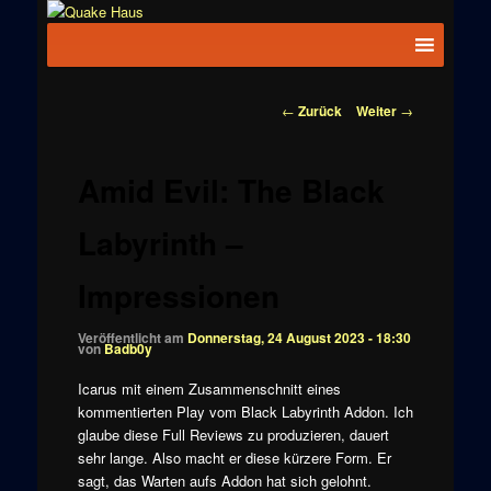
Zum
News zu
Inhalt
Hauptmenü
Quake
Quake,
wechseln
Doom, FPS,
Haus
Arcade
Beitragsnavigation
←
Zurück
Weiter
→
Amid Evil: The Black
Labyrinth –
Impressionen
Veröffentlicht am
Donnerstag, 24 August 2023 - 18:30
von
Badb0y
Icarus mit einem Zusammenschnitt eines
kommentierten Play vom Black Labyrinth Addon. Ich
glaube diese Full Reviews zu produzieren, dauert
sehr lange. Also macht er diese kürzere Form. Er
sagt, das Warten aufs Addon hat sich gelohnt.