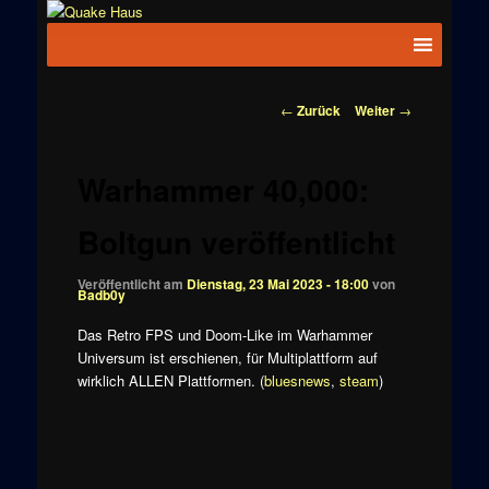
Zum
News zu
Inhalt
Hauptmenü
Quake
Quake,
wechseln
Doom, FPS,
Haus
Arcade
Beitragsnavigation
←
Zurück
Weiter
→
Warhammer 40,000:
Boltgun veröffentlicht
Veröffentlicht am
Dienstag, 23 Mai 2023 - 18:00
von
Badb0y
Das Retro FPS und Doom-Like im Warhammer
Universum ist erschienen, für Multiplattform auf
wirklich ALLEN Plattformen. (
bluesnews
,
steam
)