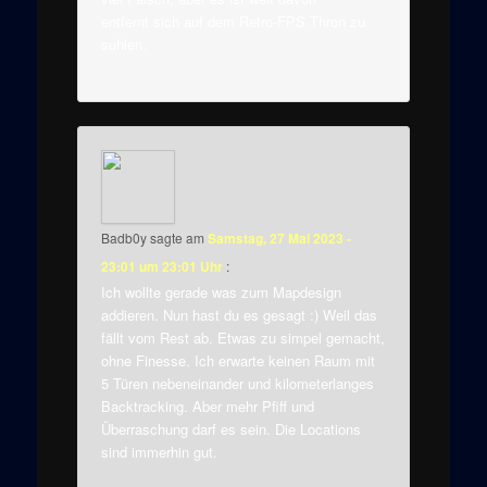
entfernt sich auf dem Retro-FPS Thron zu
suhlen.
Badb0y
sagte am
Samstag, 27 Mai 2023 -
23:01 um 23:01 Uhr
:
Ich wollte gerade was zum Mapdesign
addieren. Nun hast du es gesagt :) Weil das
fällt vom Rest ab. Etwas zu simpel gemacht,
ohne Finesse. Ich erwarte keinen Raum mit
5 Türen nebeneinander und kilometerlanges
Backtracking. Aber mehr Pfiff und
Überraschung darf es sein. Die Locations
sind immerhin gut.