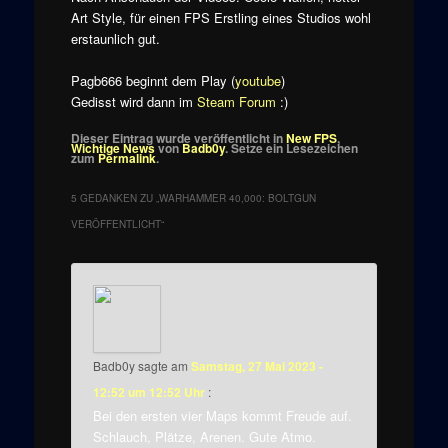
Art Style, für einen FPS Erstling eines Studios wohl
erstaunlich gut.
Pagb666 beginnt dem Play (
youtube
)
Gedisst wird dann im
Steam Forum
:)
Dieser Eintrag wurde veröffentlicht in
New FPS
,
Wichtige News
von
Badb0y
. Setze ein Lesezeichen
zum
Permalink
.
5 GEDANKEN ZU „
WARHAMMER 40,000: BOLTGUN
VERÖFFENTLICHT
“
Badb0y
sagte am
Samstag, 27 Mai 2023 -
12:52 um 12:52 Uhr
:
Bei den ersten vier Maps kommt Freude auf.
Schlauch, Plätze, Arenen. Gute Atmo.