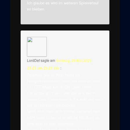
Ich glaube es wird im weiteren Spielverlauf
so bleiben.
LordDef
sagte am
Sonntag, 28 Mai 2023 -
23:23 um 23:23 Uhr
:
Teilweise gibt es Abschnitte die
Spiegelsymmetrisch sind, wie man es sonst
von CTF Maps kennt. Die Level sollen
halt schön groß sein, und das wird durch
zuviel Copy/Paste erreicht. Es wirkt auf mich
wie ein künstlich gestrecktes
Spiel. Man kann sich schnell verlaufen weil
nicht mehr sicher ist in welche Richtung es
geht oder ob man schonmal
da war. Man hätte dem Servo Schädel