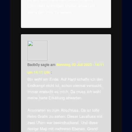
zumindest beibringen können einem ein
wenig den Weg zu weisen.
Badb0y
sagte am
Sonntag, 02 Juli 2023 - 14:11
um 14:11 Uhr
:
Bin wohl am Ende. Auf Hard schaffe ich den
Endkampf nicht lol, schon viermal versucht,
immer erwischt es mich. Da muss ich wohl
meine harte Erkältung abwarten.
Ansonsten so zum Abschluss. Da ist tolle
Retro Grafik zu sehen: Dieser Lavafluss mit
zwei Ufern war beeindruckend. Und diese
riesige Map mit mehreren Ebenen, Grand