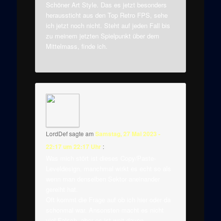
Schöner Art Style. Das es jetzt besonders
heraussticht aus den Top Retro FPS, sehe
ich jetzt noch nicht. Steht auf jeden Fall bis
zu meinem jetzten Spielpunkt über dem
Mittelmass, finde ich.
LordDef
sagte am
Samstag, 27 Mai 2023 -
22:17 um 22:17 Uhr
:
Was mich stört ist dieses Copy/Paste-
Leveldesign, manchmal wirkt es echt so als
wenn man denselben Sektor aneinander
gereiht hat.
Oft kommt die Frage auf ob ich hier oder da
schonmal war. Ansonsten macht es nicht
viel Falsch, aber es ist weit davon