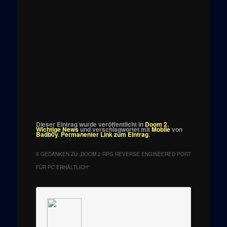
Dieser Eintrag wurde veröffentlicht in
Doom 2
,
Wichtige News
und verschlagwortet mit
Mobile
von
Badb0y
.
Permanenter Link zum Eintrag
.
5 GEDANKEN ZU „
DOOM 2 RPG REVERSE ENGINEERED PORT
FÜR PC ERHÄLTLICH
“