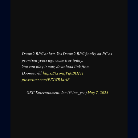
Doom 2 RPG at last. Yes Doom 2 RPG finally on PC as
promised years ago come true today.
You can play it now, download link from
Doomworld:
https://t.co/afPq0BQ2J1
pic.twitter.com/PJXWR5ariB
— GEC Entertainment. Inc (@inc_gec)
May 7, 2023