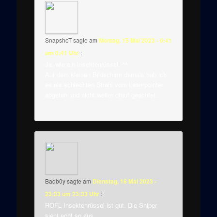
SnapshoT
sagte am
Montag, 15 Mai 2023 - 0:41
um 0:41 Uhr
:
Ja, wie ein Insektenrüssel. ^^
Auf dem kleinen Bildschirm damals hab ich
es als schlechten Strahl vom Laserpointer
abgetan und nicht weiter drauf geachtet…
Badb0y
sagte am
Dienstag, 16 Mai 2023 -
23:33 um 23:33 Uhr
:
ROFL Insektenrüssel ist gut. Die Sniper
sieht echt so aus.