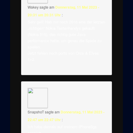
Wakey
sagte am
Donnerstag, 11 Mai 2023 -
20:31 um 20:31 Uhr
:
Sehr geil! Hab mir noch 2016 eins der letzten
„richtigen“ Nokia Tastenhandys gekauft
(Nokia 515), das richtig gute Java
performance hatte, um genau die Spiele zu
spielen.
Jetzt fehlen noch ports von Orcs & Elves
1+2.
SnapshoT
sagte am
Donnerstag, 11 Mai 2023 -
22:47 um 22:47 Uhr
:
Ich habs damals auf meinem iPhone3gs
gespielt.