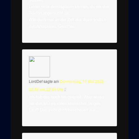
Leider nicht durchspielen können, da mir das
Telefon abgeraucht ist.
Wär doch mal an der Zeit das Spiel endlich
durchzuspielen. Geilomat!
LordDef
sagte am
Donnerstag, 11 Mai 2023 -
22:53 um 22:53 Uhr
:
Ich hab das noch nie gespielt. Aber wieso
hat das MG so einen komischen langen
Lauf? Das sieht doch bescheuert aus…