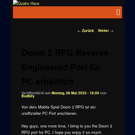
Zum
News zu
Inhalt
Hauptmenü
Quake
Quake,
wechseln
Doom, FPS,
Haus
Arcade
Beitragsnavigation
←
Zurück
Weiter
→
Doom 2 RPG Reverse
Engineered Port für
PC erhältlich
Veröffentlicht am
Montag, 08 Mai 2023 - 18:00
von
Badb0y
Von dem Mobile Spiel Doom 2 RPG ist ein
unoffizieller PC Port erschienen.
Hey guys, one more time, I bring to you the Doom 2
RPG port for PC. I hope you enjoy it so much.