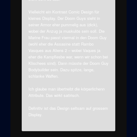
Vielleicht ein Kontrast Comic Design für
kleines Display. Der Doom Guys sieht in
seiner Armor eher pummelig aus (dick),
wobei der Anzug ja muskulös sein soll. Die
Marine Frau passt viermal in den Doom Guy
(wohl eher die Assasine statt Rambo
Vasques aus Aliens 2 – wobei Vaques ja
eher die Kampflesbe war, wenn wir schon bei
Klischees sind). Dann müsste der Doom Guy
Bodybuilder sein. Dazu spitze, lange,
schlanke Waffen.
Ich glaube man übertreibt die körperlichenn
Attribute. Das wirkt satirisch.
Definitiv ist das Design seltsam auf grossem
Display.