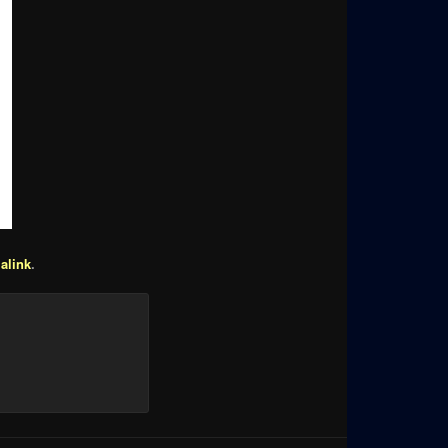
alink
.