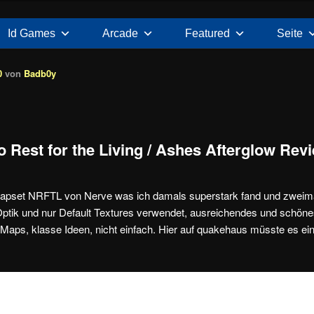
Id Games
Arcade
Featured
Seite
0
von
Badb0y
 Rest for the Living / Ashes Afterglow Rev
 Mapset NRFTL von Nerve was ich damals superstark fand und zweima
Optik und nur Default Textures verwendet, ausreichendes und schönes 
aps, klasse Ideen, nicht einfach. Hier auf quakehaus müsste es ei