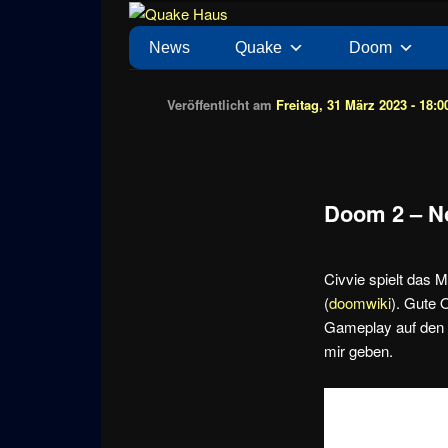
Zum
News zu Quake, Doom, FPS, Arcade
Quake Haus
Inhalt
Hauptmenü
News
Quake
Doom
wechseln
Veröffentlicht am
Freitag, 31 März 2023 - 18:0
Doom 2 – No
Civvie spielt das
(
doomwiki
). Gute 
Gameplay auf den M
mir geben.