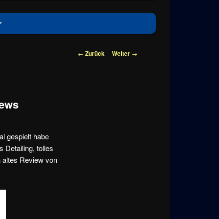
Beitragsnavigation
←
Zurück
Weiter
→
iews
l gespielt habe
Detailing, tolles
n altes Review von