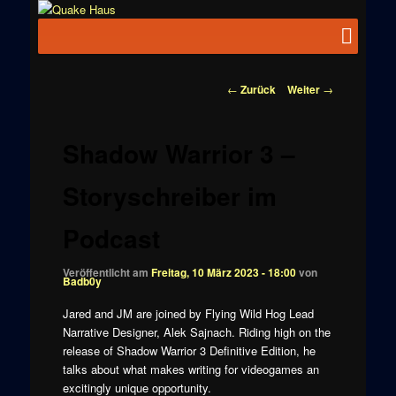
Zum
News zu
Inhalt
Hauptmenü
Quake
Quake,
wechseln
Doom, FPS,
Haus
Arcade
Beitragsnavigation
←
Zurück
Weiter
→
Shadow Warrior 3 –
Storyschreiber im
Podcast
Veröffentlicht am
Freitag, 10 März 2023 - 18:00
von
Badb0y
Jared and JM are joined by Flying Wild Hog Lead
Narrative Designer, Alek Sajnach. Riding high on the
release of Shadow Warrior 3 Definitive Edition, he
talks about what makes writing for videogames an
excitingly unique opportunity.