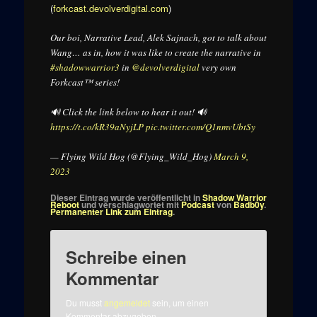
(
forkcast.devolverdigital.com
)
Our boi, Narrative Lead, Alek Sajnach, got to talk about
Wang… as in, how it was like to create the narrative in
#shadowwarrior3
in
@devolverdigital
very own
Forkcast™ series!
🔊 Click the link below to hear it out! 🔊
https://t.co/kR39aNyjLP
pic.twitter.com/Q1nmvUbtSy
— Flying Wild Hog (@Flying_Wild_Hog)
March 9,
2023
Dieser Eintrag wurde veröffentlicht in
Shadow Warrior
Reboot
und verschlagwortet mit
Podcast
von
Badb0y
.
Permanenter Link zum Eintrag
.
Schreibe einen
Kommentar
Du musst
angemeldet
sein, um einen
Kommentar abzugeben.