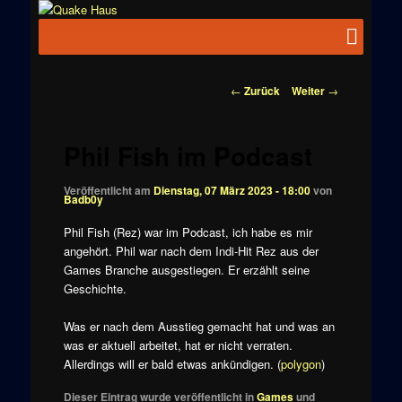
Zum
News zu
Inhalt
Hauptmenü
Quake
Quake,
wechseln
Doom, FPS,
Haus
Arcade
Beitragsnavigation
←
Zurück
Weiter
→
Phil Fish im Podcast
Veröffentlicht am
Dienstag, 07 März 2023 - 18:00
von
Badb0y
Phil Fish (Rez) war im Podcast, ich habe es mir
angehört. Phil war nach dem Indi-Hit Rez aus der
Games Branche ausgestiegen. Er erzählt seine
Geschichte.
Was er nach dem Ausstieg gemacht hat und was an
was er aktuell arbeitet, hat er nicht verraten.
Allerdings will er bald etwas ankündigen. (
polygon
)
Dieser Eintrag wurde veröffentlicht in
Games
und