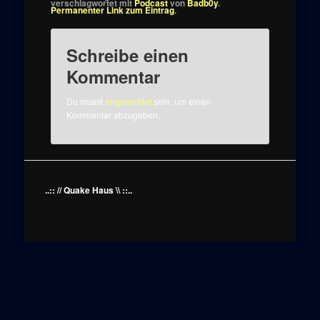
verschlagwortet mit
Podcast
von
Badb0y
.
Permanenter Link zum Eintrag
.
Schreibe einen
Kommentar
Du musst
angemeldet
sein, um einen
Kommentar abzugeben.
..:: // Quake Haus \\ ::..