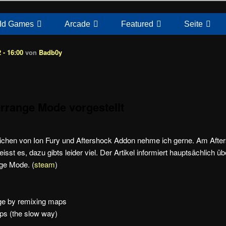
Id Games
Arcade
Featured
Seite
 - 16:00
von
Badb0y
Arrange Mode vorgestellt
ichen von Ion Fury und Aftershock Addon nehme ich gerne. Am Afte
eisst es, dazu gibts leider viel. Der Artikel informiert hauptsächlich ü
e Mode. (
steam
)
nge by remixing maps
aps (the slow way)