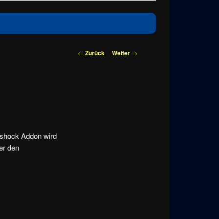
Beitragsnavigation
←
Zurück
Weiter
→
rshock Addon wird
ber den