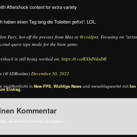
ith Aftershock content for extra variety
h haben einen Tag lang die Toiletten gefixt“. LOL.
Ion Fury, hot off the presses from Max at
@voidpnt
. Focusing on "arra
econd-quest type mode for the base game.
ershock is still being worked on.
https://t.co/KXbINiktDR
s (@3DRealms)
December 30, 2022
 veröffentlicht in
New FPS
,
Wichtige News
und verschlagwortet mit
Ion
um Eintrag
.
einen Kommentar
sein, um einen Kommentar abzugeben.