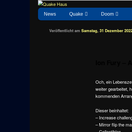
Zum
News zu Quake, Doom, FPS, Arcade
Quake Haus
Inhalt
Hauptmenü
News
Quake
Doom
wechseln
Veröffentlicht am
Samstag, 31 Dezember 2022
Ion Fury – 
Och, ein Lebensze
weiter gearbeitet, h
kommenden Arrang
Dieser beinhaltet:
– Increase challe
– Mirror flip the m
– Collectibles