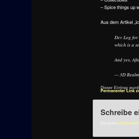
– Spice things up w
Aus dem Artikel „ic
Dev Log for 
which is a s
And yes, Aft
— 3D Realm
Dieser Eintrag wurde
Permanenter Link z
Schreibe 
Du musst
angemeldet