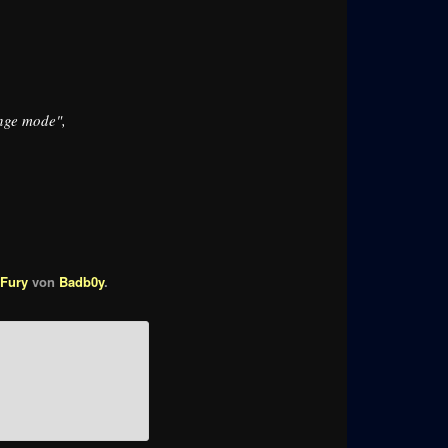
nge mode",
 Fury
von
Badb0y
.