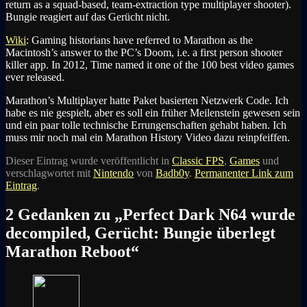
return as a squad-based, team-extraction type multiplayer shooter).
Bungie reagiert auf das Gerücht nicht.
Wiki
: Gaming historians have referred to Marathon as the
Macintosh’s answer to the PC’s Doom, i.e. a first person shooter
killer app. In 2012, Time named it one of the 100 best video games
ever released.
Marathon’s Multiplayer hatte Paket basierten Netzwerk Code. Ich
habe es nie gespielt, aber es soll ein früher Meilenstein gewesen sein
und ein paar tolle technische Errungenschaften gehabt haben. Ich
muss mir noch mal ein Marathon History Video dazu reinpfeiffen.
Dieser Eintrag wurde veröffentlicht in
Classic FPS
,
Games
und
verschlagwortet mit
Nintendo
von
Badb0y
.
Permanenter Link zum
Eintrag
.
2 Gedanken zu „
Perfect Dark N64 wurde
decompiled, Gerücht: Bungie überlegt
Marathon Reboot
“