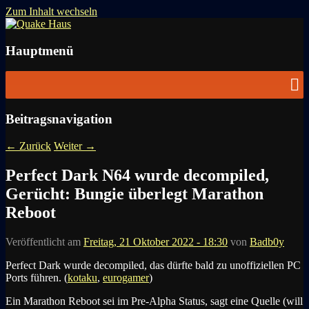
Zum Inhalt wechseln
News zu Quake, Doom, FPS, Arcade
Quake Haus
Hauptmenü
Beitragsnavigation
←
Zurück
Weiter
→
Perfect Dark N64 wurde decompiled,
Gerücht: Bungie überlegt Marathon
Reboot
Veröffentlicht am
Freitag, 21 Oktober 2022 - 18:30
von
Badb0y
Perfect Dark wurde decompiled, das dürfte bald zu unoffiziellen PC
Ports führen. (
kotaku
,
eurogamer
)
Ein Marathon Reboot sei im Pre-Alpha Status, sagt eine Quelle (will