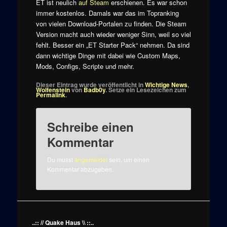
ET ist neulich
auf Steam
erschienen. Es war schon
immer kostenlos. Damals war das im Topranking
von vielen Download-Portalen zu finden. Die Steam
Version macht auch wieder weniger Sinn, weil so viel
fehlt. Besser ein „ET Starter Pack“ nehmen. Da sind
dann wichtige Dinge mit dabei wie Custom Maps,
Mods, Configs, Scripte und mehr.
Dieser Eintrag wurde veröffentlicht in
Wichtige News
,
Wolfenstein
von
Badb0y
. Setze ein Lesezeichen zum
Permalink
.
Schreibe einen
Kommentar
Du musst
angemeldet
sein, um einen
Kommentar abzugeben.
..:: // Quake Haus \\ ::..