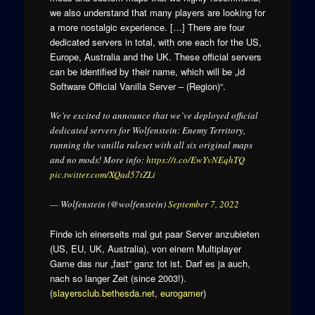
we also understand that many players are looking for
a more nostalgic experience. […] There are four
dedicated servers in total, with one each for the US,
Europe, Australia and the UK. These official servers
can be identified by their name, which will be „id
Software Official Vanilla Server – (Region)“.
We’re excited to announce that we’ve deployed official
dedicated servers for Wolfenstein: Enemy Territory,
running the vanilla ruleset with all six original maps
and no mods! More info:
https://t.co/EwYvNEqhTQ
pic.twitter.com/XQad57tZLi
— Wolfenstein (@wolfenstein)
September 7, 2022
Finde ich einerseits mal gut paar Server anzubieten
(US, EU, UK, Australia), von einem Multiplayer
Game das nur „fast“ ganz tot ist. Darf es ja auch,
nach so langer Zeit (since 2003!).
(
slayersclub.bethesda.net
,
eurogamer
)