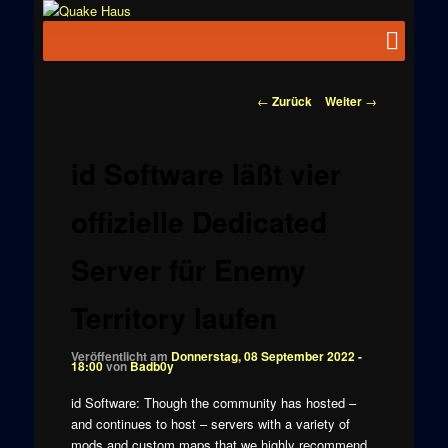
Zum
News zu
Inhalt
Hauptmenü
Quake
Quake,
wechseln
Doom, FPS,
Haus
Arcade
Beitragsnavigation
←
Zurück
Weiter
→
id Software läßt vier
offizielle Dedicated
Server für Enemy
Territory laufen
Veröffentlicht am
Donnerstag, 08 September 2022 -
18:00
von
Badb0y
id Software: Though the community has hosted –
and continues to host – servers with a variety of
mods and custom maps that we highly recommend,