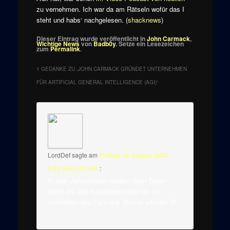
zu vernehmen. Ich war da am Rätseln wofür das I
steht und habs‘ nachgelesen. (
shacknews
)
Dieser Eintrag wurde veröffentlicht in
John Carmack
,
Wichtige News
von
Badb0y
. Setze ein Lesezeichen
zum
Permalink
.
1 GEDANKE ZU „
JOHN CARMACK GRÜNDET UNTERNEHMEN
FÜR ARTIFICIAL GENERAL INTELLIGENCE (AGI)
“
LordDef
sagte am
Freitag, 26 August 2022 -
0:22 um 0:22 Uhr
:
In paar Jahrzehnten werden dann Typen
durch die Zeit zurückgeschickt um zu
verhindern das Carmack Skynet erfindet :P