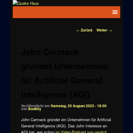
Zum
News zu
Inhalt
Hauptmenü
Quake
Quake,
wechseln
Doom, FPS,
Haus
Arcade
Beitragsnavigation
←
Zurück
Weiter
→
John Carmack
gründet Unternehmen
für Artificial General
Intelligence (AGI)
Veröffentlicht am
Samstag, 20 August 2022 - 18:00
von
Badb0y
John Carmack gründet ein Unternehmen für Artificial
General Intelligence (AGI). Das John Interesse an
AGI hat, war schon
im Video-Podcast von neulich