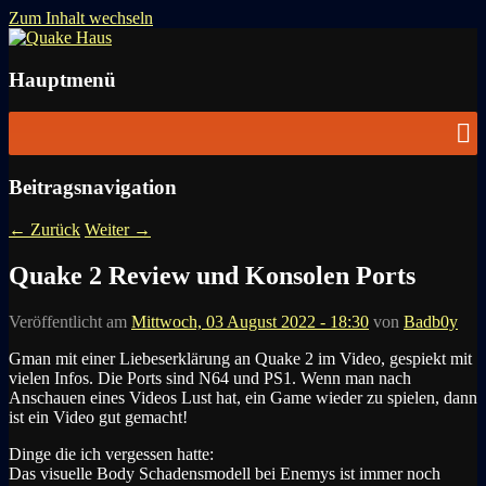
Zum Inhalt wechseln
News zu Quake, Doom, FPS, Arcade
Quake Haus
Hauptmenü
Beitragsnavigation
←
Zurück
Weiter
→
Quake 2 Review und Konsolen Ports
Veröffentlicht am
Mittwoch, 03 August 2022 - 18:30
von
Badb0y
Gman mit einer Liebeserklärung an Quake 2 im Video, gespiekt mit
vielen Infos. Die Ports sind N64 und PS1. Wenn man nach
Anschauen eines Videos Lust hat, ein Game wieder zu spielen, dann
ist ein Video gut gemacht!
Dinge die ich vergessen hatte:
Das visuelle Body Schadensmodell bei Enemys ist immer noch