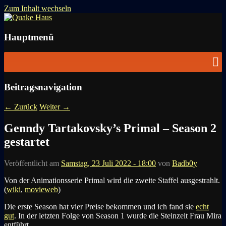
Zum Inhalt wechseln
News zu Quake, Doom, FPS, Arcade
Quake Haus
Hauptmenü
Beitragsnavigation
←
Zurück
Weiter
→
Genndy Tartakovsky’s Primal – Season 2
gestartet
Veröffentlicht am
Samstag, 23 Juli 2022 - 18:00
von
Badb0y
Von der Animationsserie Primal wird die zweite Staffel ausgestrahlt.
(
wiki
,
movieweb
)
Die erste Season hat vier Preise bekommen und ich fand sie
echt
gut
. In der letzten Folge von Season 1 wurde die Steinzeit Frau Mira
entführt.