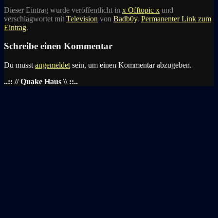
Dieser Eintrag wurde veröffentlicht in
x Offtopic x
und
verschlagwortet mit
Television
von
Badb0y
.
Permanenter Link zum
Eintrag
.
Schreibe einen Kommentar
Du musst
angemeldet
sein, um einen Kommentar abzugeben.
..:: // Quake Haus \\ ::..