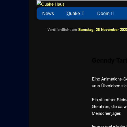
Zum
News zu Quake, Doom, FPS, Arcade
Quake Haus
Inhalt
Hauptmenü
News
Quake
Doom
wechseln
Veröffentlicht am
Samstag, 28 November 2020
Genndy Tart
Eine Animations-Se
ums Überleben sich
Ein stummer Steinz
Gefahren, die da 
Menschenjäger.
Immer mal wieder b