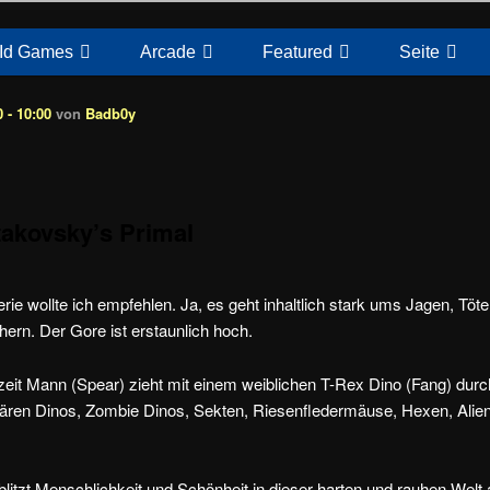
Id Games
Arcade
Featured
Seite
 - 10:00
von
Badb0y
akovsky’s Primal
rie wollte ich empfehlen. Ja, es geht inhaltlich stark ums Jagen, Töt
ern. Der Gore ist erstaunlich hoch.
eit Mann (Spear) zieht mit einem weiblichen T-Rex Dino (Fang) durc
wären Dinos, Zombie Dinos, Sekten, Riesenfledermäuse, Hexen, Ali
litzt Menschlichkeit und Schönheit in dieser harten und rauhen Welt a