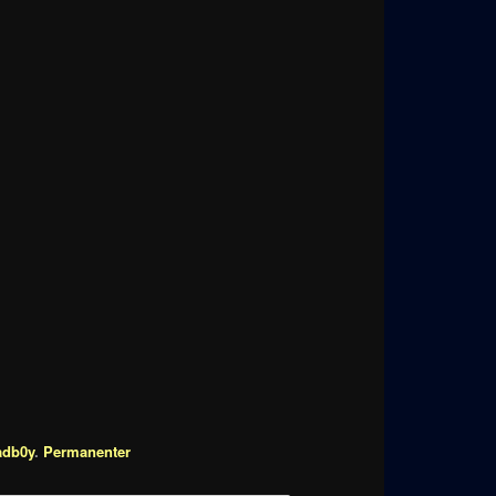
adb0y
.
Permanenter