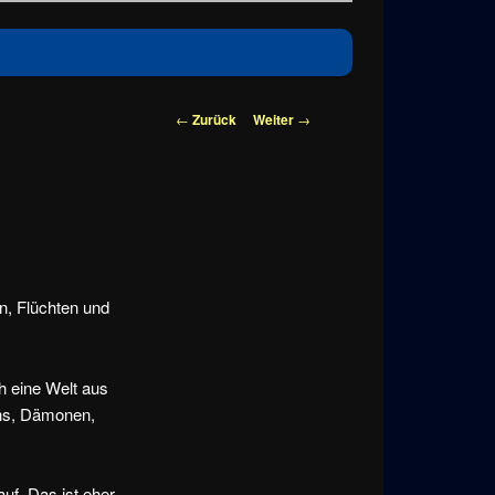
Beitragsnavigation
←
Zurück
Weiter
→
en, Flüchten und
h eine Welt aus
ens, Dämonen,
uf. Das ist eher