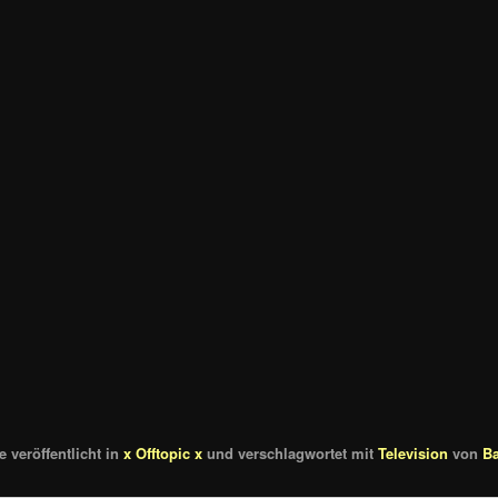
 veröffentlicht in
x Offtopic x
und verschlagwortet mit
Television
von
B