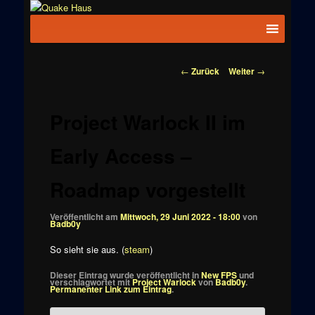
Zum
News zu
Inhalt
Hauptmenü
Quake
Quake,
wechseln
Doom, FPS,
Haus
Arcade
Beitragsnavigation
←
Zurück
Weiter
→
Project Warlock II im
Early Access –
Roadmap vorgestellt
Veröffentlicht am
Mittwoch, 29 Juni 2022 - 18:00
von
Badb0y
So sieht sie aus. (
steam
)
Dieser Eintrag wurde veröffentlicht in
New FPS
und
verschlagwortet mit
Project Warlock
von
Badb0y
.
Permanenter Link zum Eintrag
.