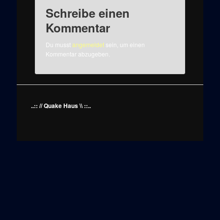
Schreibe einen
Kommentar
Du musst
angemeldet
sein, um einen
Kommentar abzugeben.
..:: // Quake Haus \\ ::..