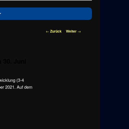
Beitragsnavigation
←
Zurück
Weiter
→
 30. Juni
wicklung (3-4
mber 2021. Auf dem