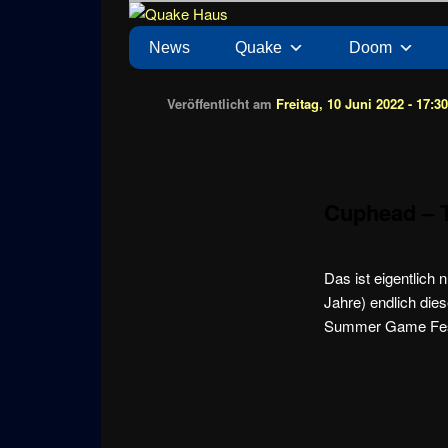
Zum
News zu Quake, Doom, FPS, Arcade
Quake Haus
Inhalt
Hauptmenü
News
Quake
Doom
wechseln
Veröffentlicht am
Freitag, 10 Juni 2022 - 17:3
Cuphead – T
Das ist eigentlich
Jahre) endlich die
Summer Game Fest 