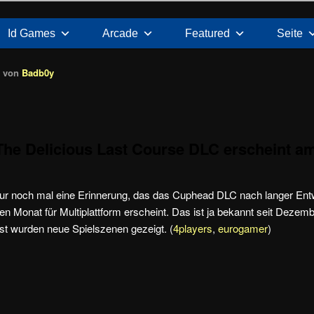
Id Games
Arcade
Featured
Seite
0
von
Badb0y
he Delicious Last Course DLC erscheint am
 nur noch mal eine Erinnerung, das das Cuphead DLC nach langer Ent
sen Monat für Multiplattform erscheint. Das ist ja bekannt seit Deze
wurden neue Spielszenen gezeigt. (
4players
,
eurogamer
)