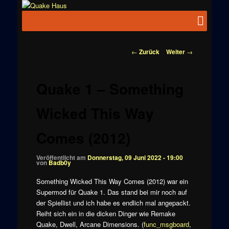
Zum
News zu
Inhalt
Hauptmenü
Quake
Quake,
wechseln
Doom, FPS,
Haus
Arcade
Beitragsnavigation
←
Zurück
Weiter
→
Quake 1 – Something
Wicked This Way
Comes (2012)
Veröffentlicht am
Donnerstag, 09 Juni 2022 - 19:00
von
Badb0y
Something Wicked This Way Comes (2012) war ein
Supermod für Quake 1. Das stand bei mir noch auf
der Spiellist und ich habe es endlich mal angepackt.
Reiht sich ein in die dicken Dinger wie Remake
Quake, Dwell, Arcane Dimensions. (
func_msgboard
,