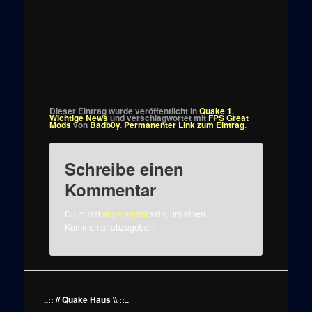
Dieser Eintrag wurde veröffentlicht in
Quake 1
,
Wichtige News
und verschlagwortet mit
FPS Great
Mods
von
Badb0y
.
Permanenter Link zum Eintrag
.
Schreibe einen
Kommentar
Du musst
angemeldet
sein, um einen
Kommentar abzugeben.
..:: // Quake Haus \\ ::..