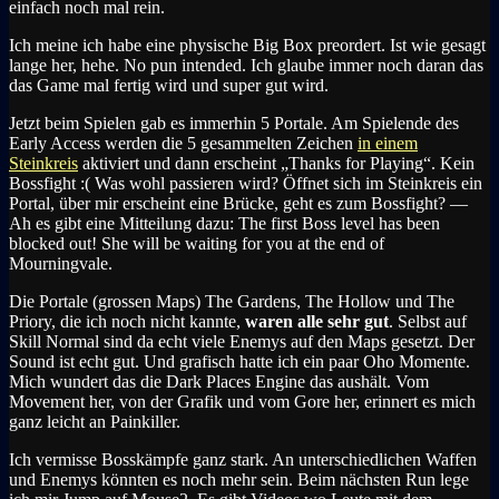
einfach noch mal rein.
Ich meine ich habe eine physische Big Box preordert. Ist wie gesagt
lange her, hehe. No pun intended. Ich glaube immer noch daran das
das Game mal fertig wird und super gut wird.
Jetzt beim Spielen gab es immerhin 5 Portale. Am Spielende des
Early Access werden die 5 gesammelten Zeichen
in einem
Steinkreis
aktiviert und dann erscheint „Thanks for Playing“. Kein
Bossfight :( Was wohl passieren wird? Öffnet sich im Steinkreis ein
Portal, über mir erscheint eine Brücke, geht es zum Bossfight? —
Ah es gibt eine Mitteilung dazu: The first Boss level has been
blocked out! She will be waiting for you at the end of
Mourningvale.
Die Portale (grossen Maps) The Gardens, The Hollow und The
Priory, die ich noch nicht kannte,
waren alle sehr gut
. Selbst auf
Skill Normal sind da echt viele Enemys auf den Maps gesetzt. Der
Sound ist echt gut. Und grafisch hatte ich ein paar Oho Momente.
Mich wundert das die Dark Places Engine das aushält. Vom
Movement her, von der Grafik und vom Gore her, erinnert es mich
ganz leicht an Painkiller.
Ich vermisse Bosskämpfe ganz stark. An unterschiedlichen Waffen
und Enemys könnten es noch mehr sein. Beim nächsten Run lege