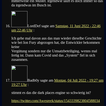
mittlerweile ein Muster. Irgendwie läuft es doch immer so das
da irgendwas im Busch ist.
LordDef
sagte am
Samstag, 11 Juni 2022 - 22:46
um 22:46 Uhr
:
Ich gehe mal davon aus das man wieder dieselbe Geschichte
wie bei Ion Fury abgezogen hat, die Entwickler bekommen
keine
Vergütung sondern nur die Umsatzbeteiliging, wenns mal
fertig ist. Dann kam Covid und das „System“ fiel in sich
zusammen.
Badb0y
sagte am
Montag, 04 Juli 2022 - 19:27 um
19:27 Uhr
:
stimmt es das die dark places engine so schwierig ist?
https://twitter.com/Awesreek/status/1543339823804588034