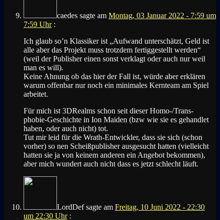
caedes
sagte am
Montag, 03 Januar 2022 - 7:59 um
7:59 Uhr
:
Ich glaub so’n Klassiker ist „Aufwand unterschätzt, Geld ist
alle aber das Projekt muss trotzdem fertiggestellt werden“
(weil der Publisher einen sonst verklagt oder auch nur weil
man es will).
Keine Ahnung ob das hier der Fall ist, würde aber erklären
warum offenbar nur noch ein minimales Kernteam am Spiel
arbeitet.
Für mich ist 3DRealms schon seit dieser Homo-/Trans-
phobie-Geschichte in Ion Maiden (bzw wie sie es gehandlet
haben, oder auch nicht) tot.
Tut mir leid für die Wrath-Entwickler, dass sie sich (schon
vorher) so nen Scheißpublisher ausgesucht hatten (vielleicht
hatten sie ja von keinem anderen ein Angebot bekommen),
aber mich wundert auch nicht dass es jetzt schlecht läuft.
LordDef
sagte am
Freitag, 10 Juni 2022 - 22:30
um 22:30 Uhr
: