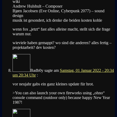
wiki
Andrew Hulshult – Composer
Bjørn Jacobsen (Eve Online, Cyberpunk 2077) – sound
design
musik ist gesondert, ich denke die beiden kosten kohle
wenn fox „jetzt“ fast alles alleine macht, stellt sich die frage
warum nur.
wieviele haben gemappt? wo sind die anderen? alles fertig –
projektarbeit? dev kosten?
Badb0y
sagte am
Samstag, 01 Januar 2022 - 20:34
um 20:34 Uhr
:
vor neujahr gabs ein ganz kleines update für hrot.
>You can also launch your own fireworks using „ohno“
console command (outdoor only) because happy New Year
1987!