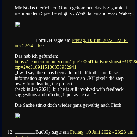
Mir ist das Gerücht zu Ohren gekommen das Fox garnicht
mehr an dem Spiel beteiligt ist. Weiß da jemand was? Wakey?
LordDef
sagte am
Freitag, 10 Juni 2022 - 22:34
um 22:34 Uhr
:
Das hab ich gefunden:
https://steamcommunity.com/app/1000410/discussions/0/319
ctp=2#c3189115186358932941
„I will say, there has been a lot of half truths and false
information spread around. Jeremiah „Killpixel“ did step
away from leading the project
(back in Jan 2021), but he is still involved with feedback,
suggestions and offering input as he can. “
Die Sache stinkt doch wieder ganz gewaltig nach Fisch.
Badb0y
sagte am
Freitag, 10 Juni 2022 - 23:23 um