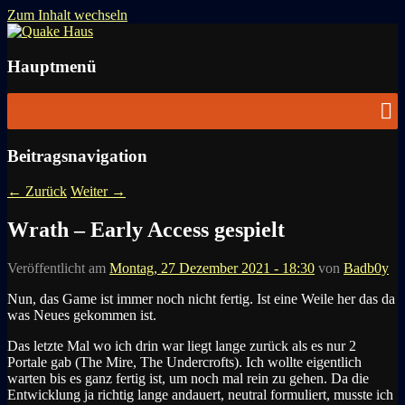
Zum Inhalt wechseln
News zu Quake, Doom, FPS, Arcade
Quake Haus
Hauptmenü
Beitragsnavigation
←
Zurück
Weiter
→
Wrath – Early Access gespielt
Veröffentlicht am
Montag, 27 Dezember 2021 - 18:30
von
Badb0y
Nun, das Game ist immer noch nicht fertig. Ist eine Weile her das da
was Neues gekommen ist.
Das letzte Mal wo ich drin war liegt lange zurück als es nur 2
Portale gab (The Mire, The Undercrofts). Ich wollte eigentlich
warten bis es ganz fertig ist, um noch mal rein zu gehen. Da die
Entwicklung ja richtig lange andauert, neutral formuliert, musste ich