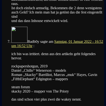
raus.
Ist doch einfach armselig. Bekommen die 2 denn wenigstens
auch Geld? Ich mein man hat ja getönt das die fest eingestellt
sind
und das dass Inhouse entwickelt wird.
Badb0y
sagte am
Samstag, 01 Januar 2022 - 16:52
um 16:52 Uhr
:
ich bin was irritiert. denn aus den artikeln geht folgendes
hervor.
rockpapershotgun, 2019
Daniel „Chillo“ Wienerson – models
Roman „Skacky“ Barrilliot, Marcus „muk“ Hayes, Gavin
„FifthElephant“ Edgington – mappers
steam forum
skacky 2020 – mapper von The Priory
das sind schon vier plus zwei die wakey nennt.