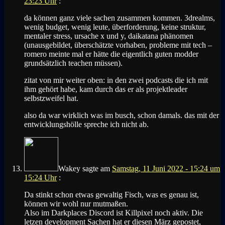
23:23 Uhr
:
da können ganz viele sachen zusammen kommen. 3drealms,
wenig budget, wenig leute, überforderung, keine struktur,
mentaler stress, ursache x und y, daikatana phänomen
(unausgebildet, überschätzte vorhaben, probleme mit tech –
romero meinte mal er hätte die eigentlich guten modder
grundsätzlich teachen müssen).
zitat von mir weiter oben: in den zwei podcasts die ich mit
ihm gehört habe, kam durch das er als projektleader
selbstzweifel hat.
also da war wirklich was im busch, schon damals. das mit der
entwicklungshölle spreche ich nicht ab.
Wakey
sagte am
Samstag, 11 Juni 2022 - 15:24 um
15:24 Uhr
:
Da stinkt schon etwas gewaltig Fisch, was es genau ist,
können wir wohl nur mutmaßen.
Also im Darkplaces Discord ist Killpixel noch aktiv. Die
letzen development Sachen hat er diesen März gepostet,