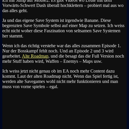
ich mir Jump auf Mouse2. Es gibt Videos wo Leute mit dem
Vorwärts-Schwert Dash überall hochklettern – probiert mal aus wo
das alles geht.
Ja und das eigene Save System ist irgendwie Banane. Diese
begrenzten Save Symbole selbst auf einer Map zu setzen. Ich weiss
echt nicht woher diese Faszination von seltsamen Save Systemen
her stammt.
Wenn ich das richtig verstehe war das alles zusammen Episode 1.
Nur der Bosskampf fehlt noch. Und an Episode 2 und 3 wird
gearbeitet.
Alte Roadmap
, und die besagt das die Full Version noch
mehr Stuff haben wird, Waffen – Enemys – Maps usw.
Ich weiss jetzt nicht genau ob im EA noch mehr Content dazu
kommt. Laut der alten Roadmap nicht. Wenn das Spiel fertig ist,
werden alte Savegames wohl nicht mehr funktionieren und man
muss von vorne spielen – egal.