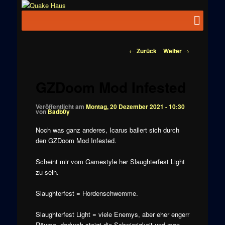
Zum
News zu
Inhalt
Hauptmenü
Quake
Quake,
wechseln
Doom, FPS,
Haus
Arcade
Beitragsnavigation
←
Zurück
Weiter
→
GZDoom Mod Infested
Veröffentlicht am
Montag, 20 Dezember 2021 - 10:30
von
Badb0y
Noch was ganz anderes, Icarus ballert sich durch
den GZDoom Mod Infested.
Scheint mir vom Gamestyle her Slaughterfest Light
zu sein.
Slaughterfest = Hordenschwemme.
Slaughterfest Light = viele Enemys, aber eher engerr
Räume, dadurch steigt die Schwierigkeit und man