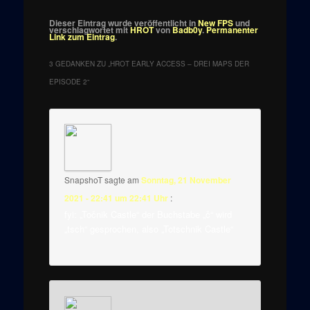
Dieser Eintrag wurde veröffentlicht in
New FPS
und
verschlagwortet mit
HROT
von
Badb0y
.
Permanenter
Link zum Eintrag
.
3 GEDANKEN ZU „
HROT EARLY ACCESS – DREI MAPS DER
EPISODE 2
“
SnapshoT
sagte am
Sonntag, 21 November
2021 - 22:41 um 22:41 Uhr
:
fyi: „Točnik Castle“ der Buchstabe „č“ wird
„tsch“ gesprochen, also „Totschnik Castle“