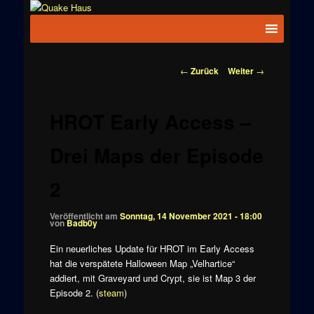
Zum
News zu
Inhalt
Hauptmenü
Quake
Quake,
wechseln
Doom, FPS,
Haus
Arcade
Beitragsnavigation
←
Zurück
Weiter
→
HROT Early Access –
Drei Maps der Episode
2
Veröffentlicht am
Sonntag, 14 November 2021 - 18:00
von
Badb0y
Ein neuerliches Update für HROT im Early Access
hat die verspätete Halloween Map „Velhartice“
addiert, mit Graveyard und Crypt, sie ist Map 3 der
Episode 2. (
steam
)