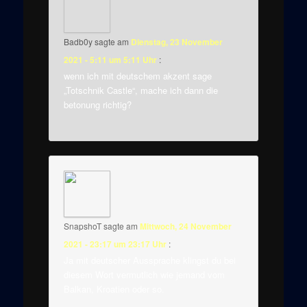
Badb0y
sagte am
Dienstag, 23 November
2021 - 5:11 um 5:11 Uhr
:
wenn ich mit deutschem akzent sage
„Totschnik Castle“, mache ich dann die
betonung richtig?
SnapshoT
sagte am
Mittwoch, 24 November
2021 - 23:17 um 23:17 Uhr
:
Ja mit deutscher Aussprache klingst du bei
diesem Wort vermutlich wie jemand vom
Balkan, Kroatien oder so.