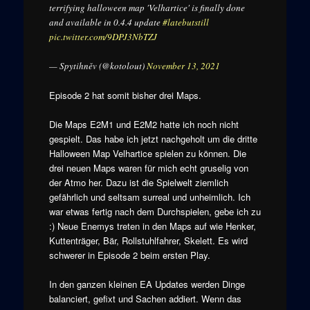
terrifying halloween map 'Velhartice' is finally done
and available in 0.4.4 update
#latebutstill
pic.twitter.com/9DPJ3NbTZJ
— Spytihněv (@kotolout)
November 13, 2021
Episode 2 hat somit bisher drei Maps.
Die Maps E2M1 und E2M2 hatte ich noch nicht
gespielt. Das habe ich jetzt nachgeholt um die dritte
Halloween Map Velhartice spielen zu können. Die
drei neuen Maps waren für mich echt gruselig von
der Atmo her. Dazu ist die Spielwelt ziemlich
gefährlich und seltsam surreal und unheimlich. Ich
war etwas fertig nach dem Durchspielen, gebe ich zu
:) Neue Enemys treten in den Maps auf wie Henker,
Kuttenträger, Bär, Rollstuhlfahrer, Skelett. Es wird
schwerer in Episode 2 beim ersten Play.
In den ganzen kleinen EA Updates werden Dinge
balanciert, gefixt und Sachen addiert. Wenn das