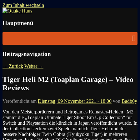
Zum Inhalt wechseln
News zu Quake, Doom, FPS, Arcade
Quake Haus
Hauptmenü
Beitragsnavigation
←
Zurück
Weiter
→
Tiger Heli M2 (Toaplan Garage) – Video
Reviews
Veröffentlicht am
Dienstag, 09 November 2021 - 18:00
von
Badb0y
Von den Meisterportierern und Retrogames Remaster-Helden „M2“
stammt die „
Toaplan Ultimate Tiger Shoot Em Up Collection“ für
Switch und Playstation die kürzlich in Japan veröffentlicht wurde. In
der Collection stecken zwei Spiele, nämlich
Tiger Heli und der
bessere Nachfolger
Twin Cobra (Kyukyoku Tiger) in mehreren
Versionen. In zusätzlichen DLC’s gibt es Konsolenversionen dieser