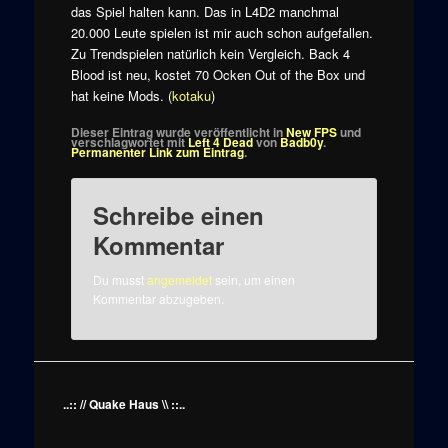
das Spiel halten kann. Das in L4D2 manchmal
20.000 Leute spielen ist mir auch schon aufgefallen.
Zu Trendspielen natürlich kein Vergleich. Back 4
Blood ist neu, kostet 70 Ocken Out of the Box und
hat keine Mods. (
kotaku
)
Dieser Eintrag wurde veröffentlicht in
New FPS
und
verschlagwortet mit
Left 4 Dead
von
Badb0y
.
Permanenter Link zum Eintrag
.
Schreibe einen
Kommentar
Du musst
angemeldet
sein, um einen
Kommentar abzugeben.
..:: // Quake Haus \\ ::..