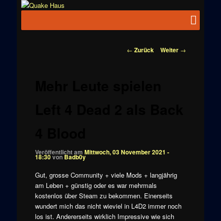
Zum
News zu
Inhalt
Hauptmenü
Quake
Quake,
wechseln
Doom, FPS,
Haus
Arcade
Beitragsnavigation
←
Zurück
Weiter
→
Mehr Leute spielen
Left 4 Dead 2 als Back
4 Blood
Veröffentlicht am
Mittwoch, 03 November 2021 -
18:30
von
Badb0y
Gut, grosse Community + viele Mods + langjährig
am Leben + günstig oder es war mehrmals
kostenlos über Steam zu bekommen. Einerseits
wundert mich das nicht wieviel in L4D2 immer noch
los ist. Andererseits wirklich Impressive wie sich