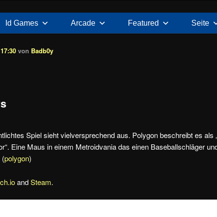
Id Games
Arcade
Featured
Seite
 17:30
von
Badb0y
rs
ntlichtes Spiel sieht vielversprechend aus. Polygon beschreibt es als
r“. Eine Maus in einem Metroidvania das einen Baseballschläger und
 (
polygon
)
tch.io
and
Steam
.