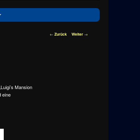
Beitragsnavigation
←
Zurück
Weiter
→
 „Luigi’s Mansion
 eine