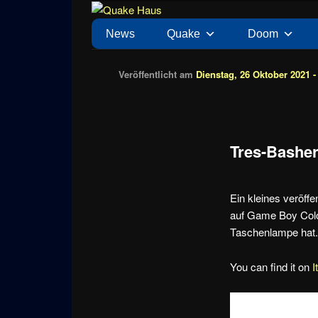
Zum
News zu Quake, Doom, FPS, Arcade
Quake Haus
Inhalt
Hauptmenü
News
Quake
Doom
wechseln
Veröffentlicht am
Dienstag, 26 Oktober 2021 -
Tres-Bashe
Ein kleines veröffe
auf Game Boy Colo
Taschenlampe hat.
You can find it on
I