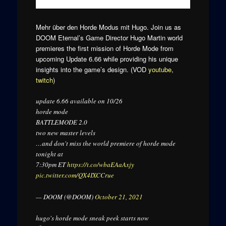
Mehr über den Horde Modus mit Hugo.
Join us as
DOOM Eternal’s Game Director Hugo Martin world
premieres the first mission of Horde Mode from
upcoming Update 6.66 while providing his unique
insights into the game’s design.
(VOD
youtube
,
twitch
)
update 6.66 available on 10/26
horde mode
BATTLEMODE 2.0
two new master levels
…and don't miss the world premiere of horde mode
tonight at
7:30pm ET
https://t.co/wbaEAaAxjy
pic.twitter.com/QX4IXCCrue
— DOOM (@DOOM)
October 21, 2021
hugo's horde mode sneak peek starts now