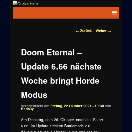
Zum
News zu
Inhalt
Hauptmenü
Quake
Quake,
wechseln
Doom, FPS,
Haus
Arcade
Beitragsnavigation
←
Zurück
Weiter
→
Doom Eternal –
Update 6.66 nächste
Woche bringt Horde
Modus
Veröffentlicht am
Freitag, 22 Oktober 2021 - 19:30
von
Badb0y
Am Dienstag, dem 26. Oktober, erscheint Patch
6.66. Im Update stecken Battlemode 2.0
(Multiplayer), neue Master Levels und der viel