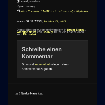
🌎 world premiere
⚡ gen x energy
📺
https://t.co/wbaEAaiWs0
pic.twitter.com/pHdlzBcSrR
— DOOM (@DOOM)
October 21, 2021
Dieser Eintrag wurde veröffentlicht in
Doom Eternal
,
Wichtige News
von
Badb0y
. Setze ein Lesezeichen
zum
Permalink
.
Schreibe einen
Kommentar
Du musst
angemeldet
sein, um einen
Kommentar abzugeben.
..:: // Quake Haus \\ ::..