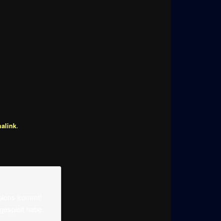
alink
.
mpions kommt!
gespielt habe.