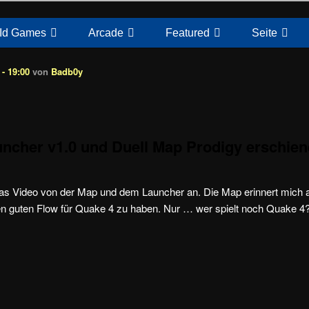
Id Games
Arcade
Featured
Seite
- 19:00
von
Badb0y
ncher v1.0 und Duell Map Prodigy erschie
as Video von der Map und dem Launcher an. Die Map erinnert mic
n guten Flow für Quake 4 zu haben. Nur … wer spielt noch Quake 4?