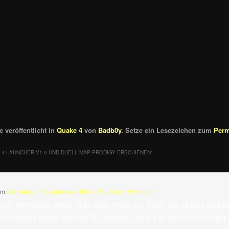
 veröffentlicht in
Quake 4
von
Badb0y
. Setze ein Lesezeichen zum
Perm
 4 LAUNCHER V1.0 UND DUELL MAP PRODIGY ERSCHIENEN
“
am
Dienstag, 14 September 2021 - 22:48 um 22:48 Uhr
:
k ich erst woher dieser duck slide move von Slash aus Quake Cha
 Variante wurde wohl bei Q4 integriert, als ich es schon nicht mehr 