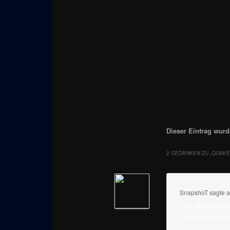
Dieser Eintrag wurde
2 GEDANKEN ZU „
QUAKE
SnapshoT
sagte 
LOL jetzt chec
Diese Movement