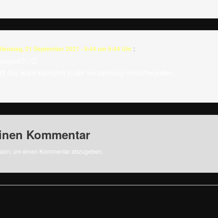
Dienstag, 21 September 2021 - 9:44 um 9:44 Uhr
:
espielt? :-O
ft das wäre komplett in der versenkung verschwunden.
einen Kommentar
sein, um einen Kommentar abzugeben.