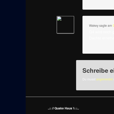
Wakey
sagte am
Q4 wird noch g
Dachte ernstha
Schreibe 
Du musst
angemeldet
..:: // Quake Haus \\ ::..