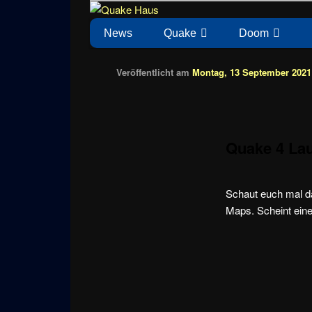
Zum
News zu Quake, Doom, FPS, Arcade
Quake Haus
Inhalt
Hauptmenü
News
Quake
Doom
wechseln
Veröffentlicht am
Montag, 13 September 2021 
Quake 4 Lau
Schaut euch mal d
Maps. Scheint eine