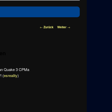
Beitragsnavigation
←
Zurück
Weiter
→
nen
h an Quake 3 CPMa
! (
esreality
)