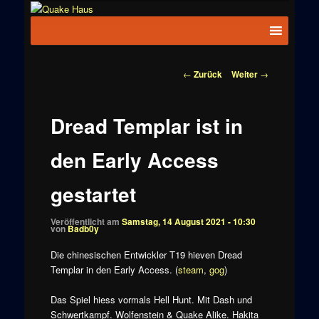
Zum
News zu
Inhalt
Hauptmenü
Quake
Quake,
wechseln
Doom, FPS,
Haus
Arcade
Beitragsnavigation
←
Zurück
Weiter
→
Dread Templar ist in
den Early Access
gestartet
Veröffentlicht am
Samstag, 14 August 2021 - 10:30
von
Badb0y
Die chinesischen Entwickler T19 hieven Dread
Templar in den Early Access. (
steam
,
gog
)
Das Spiel hiess vormals Hell Hunt. Mit Dash und
Schwertkampf. Wolfenstein & Quake Alike. Hakita