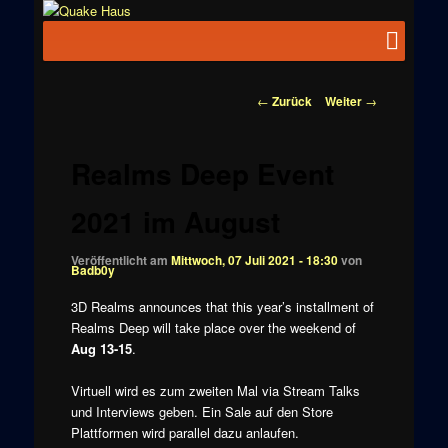
Zum
News zu
Inhalt
Hauptmenü
Quake
Quake,
wechseln
Doom, FPS,
Haus
Arcade
Beitragsnavigation
←
Zurück
Weiter
→
Realms Deep Event
2021 im August
Veröffentlicht am
Mittwoch, 07 Juli 2021 - 18:30
von
Badb0y
3D Realms announces that this year’s installment of
Realms Deep will take place over the weekend of
Aug 13-15
.
Virtuell wird es zum zweiten Mal via Stream Talks
und Interviews geben. Ein Sale auf den Store
Plattformen wird parallel dazu anlaufen.