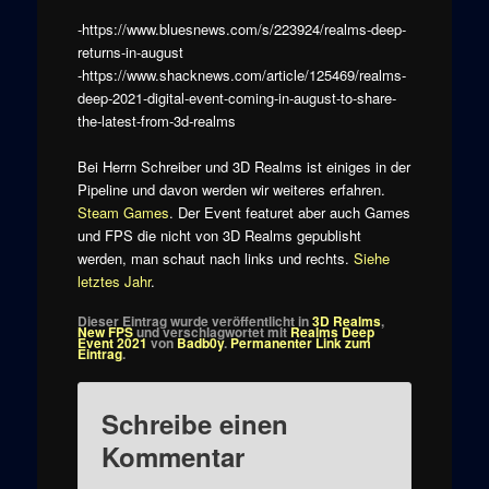
-https://www.bluesnews.com/s/223924/realms-deep-
returns-in-august
-https://www.shacknews.com/article/125469/realms-
deep-2021-digital-event-coming-in-august-to-share-
the-latest-from-3d-realms
Bei Herrn Schreiber und 3D Realms ist einiges in der
Pipeline und davon werden wir weiteres erfahren.
Steam Games
. Der Event featuret aber auch Games
und FPS die nicht von 3D Realms gepublisht
werden, man schaut nach links und rechts.
Siehe
letztes Jahr
.
Dieser Eintrag wurde veröffentlicht in
3D Realms
,
New FPS
und verschlagwortet mit
Realms Deep
Event 2021
von
Badb0y
.
Permanenter Link zum
Eintrag
.
Schreibe einen
Kommentar