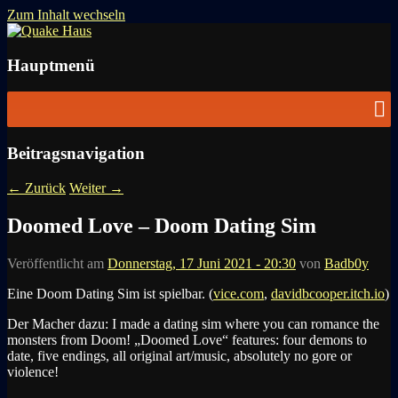
Zum Inhalt wechseln
News zu Quake, Doom, FPS, Arcade
Quake Haus
Hauptmenü
Beitragsnavigation
←
Zurück
Weiter
→
Doomed Love – Doom Dating Sim
Veröffentlicht am
Donnerstag, 17 Juni 2021 - 20:30
von
Badb0y
Eine Doom Dating Sim ist spielbar. (
vice.com
,
davidbcooper.itch.io
)
Der Macher dazu: I made a dating sim where you can romance the
monsters from Doom! „Doomed Love“ features: four demons to
date, five endings, all original art/music, absolutely no gore or
violence!