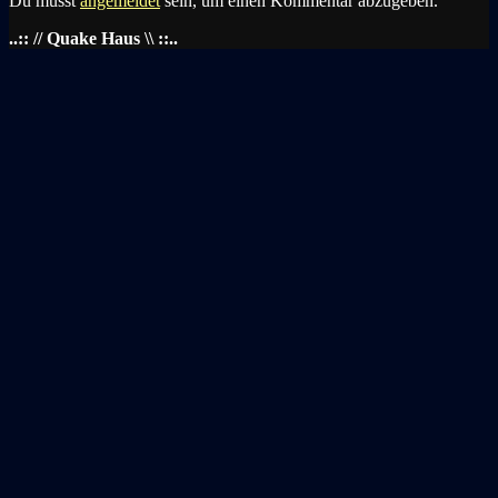
Du musst
angemeldet
sein, um einen Kommentar abzugeben.
..:: // Quake Haus \\ ::..