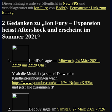
Dieser Eintrag wurde veröffentlicht in
New FPS
und
verschlagwortet mit
Ion Fury
von
Badb0y
.
Permanenter Link zum
Eintrag
.
2 Gedanken zu „
Ion Fury – Expansion
heisst Aftershock und erscheint im
Sommer 2021
“
LordDef
sagte am
Mittwoch, 24 März 2021 -
22:29 um 22:29 Uhr
:
Yeah die Musik ist ja super! Da werden
Kindheitserinnerungen wach:
https://www.youtube.com/watch?v=NqktmrKB3ko
und jetzt alle zusammen :P
Badb0y
sagte am
Samstag, 27 März 2021 - 7:26