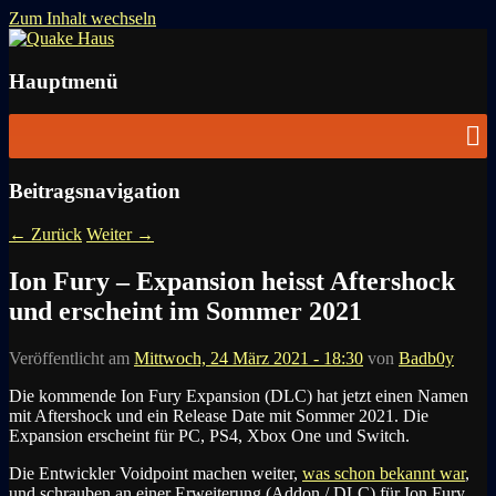
Zum Inhalt wechseln
News zu Quake, Doom, FPS, Arcade
Quake Haus
Hauptmenü
Beitragsnavigation
←
Zurück
Weiter
→
Ion Fury – Expansion heisst Aftershock
und erscheint im Sommer 2021
Veröffentlicht am
Mittwoch, 24 März 2021 - 18:30
von
Badb0y
Die kommende Ion Fury Expansion (DLC) hat jetzt einen Namen
mit Aftershock und ein Release Date mit Sommer 2021. Die
Expansion erscheint für PC, PS4, Xbox One und Switch.
Die Entwickler Voidpoint machen weiter,
was schon bekannt war
,
und schrauben an einer Erweiterung (Addon / DLC) für Ion Fury.