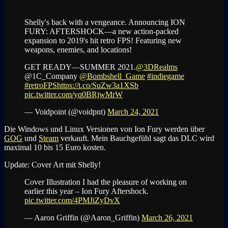
Shelly's back with a vengeance. Announcing ION
FURY: AFTERSHOCK—a new action-packed
expansion to 2019's hit retro FPS! Featuring new
weapons, enemies, and locations!
GET READY—SUMMER 2021.
@3DRealms
@1C_Company
@Bombshell_Game
#indiegame
#retroFPS
https://t.co/SuZw3a1XSb
pic.twitter.com/yq0BRjwMrW
— Voidpoint (@voidpnt)
March 24, 2021
Die Windows und Linux Versionen von Ion Fury werden über
GOG
und
Steam
verkauft. Mein Bauchgefühl sagt das DLC wird
maximal 10 bis 15 Euro kosten.
Update: Cover Art mit Shelly!
Cover Illustration I had the pleasure of working on
earlier this year – Ion Fury Aftershock.
pic.twitter.com/4PMJiZyDvX
— Aaron Griffin (@Aaron_Griffin)
March 26, 2021