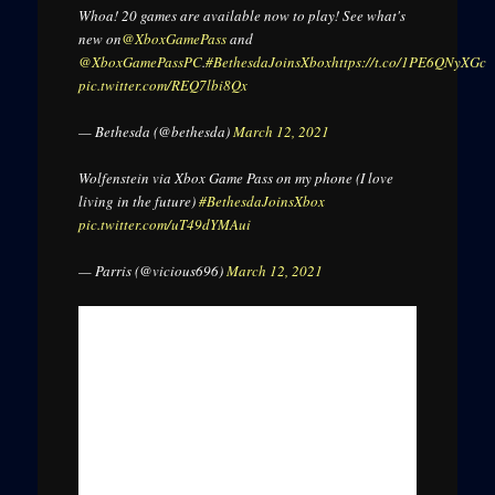
Whoa! 20 games are available now to play! See what's
new on
@XboxGamePass
and
@XboxGamePassPC
.
#BethesdaJoinsXbox
https://t.co/1PE6QNyXGc
pic.twitter.com/REQ7lbi8Qx
— Bethesda (@bethesda)
March 12, 2021
Wolfenstein via Xbox Game Pass on my phone (I love
living in the future)
#BethesdaJoinsXbox
pic.twitter.com/uT49dYMAui
— Parris (@vicious696)
March 12, 2021