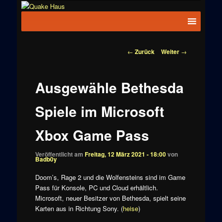
Zum
News zu
Inhalt
Hauptmenü
Quake
Quake,
wechseln
Doom, FPS,
Haus
Arcade
Beitragsnavigation
←
Zurück
Weiter
→
Ausgewähle Bethesda
Spiele im Microsoft
Xbox Game Pass
Veröffentlicht am
Freitag, 12 März 2021 - 18:00
von
Badb0y
Doom’s, Rage 2 und die Wolfensteins sind im Game
Pass für Konsole, PC und Cloud erhältlich.
Microsoft, neuer Besitzer von Bethesda, spielt seine
Karten aus in Richtung Sony. (
heise
)