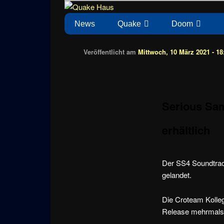
Zum
News zu Quake, Doom, FPS, Arcade
Quake Haus
Inhalt
Hauptmenü
News
Quake
Doom
wechseln
Veröffentlicht am
Mittwoch, 10 März 2021 - 18
Serious Sam 
erhältlich
Der SS4 Soundtrac
gelandet.
Die Croteam Kolle
Release mehrmals er