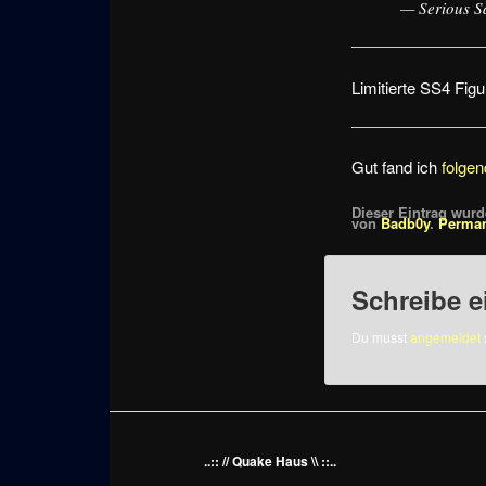
— Serious 
Limitierte SS4 Figu
Gut fand ich
folgen
Dieser Eintrag wurde
von
Badb0y
.
Perman
Schreibe 
Du musst
angemeldet
..:: // Quake Haus \\ ::..