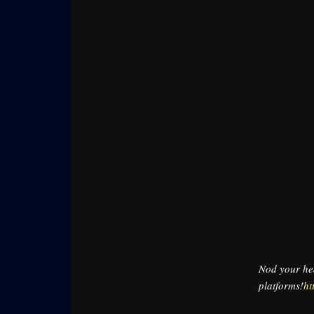
Nod your hea
platforms!
ht