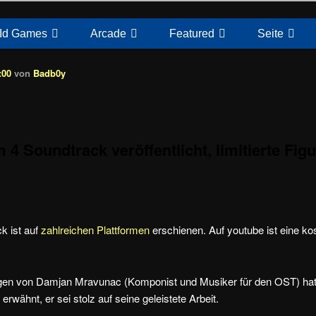
Id Games
Arcade
Featured
Seite
:00
von
Badb0y
4 Soundtrack veröffentlicht, limitierte Fig
k ist auf
zahlreichen Plattformen
erschienen. Auf youtube ist eine ko
gen von Damjan Mravunac (Komponist und Musiker für den OST) ha
wähnt, er sei stolz auf seine geleistete Arbeit.