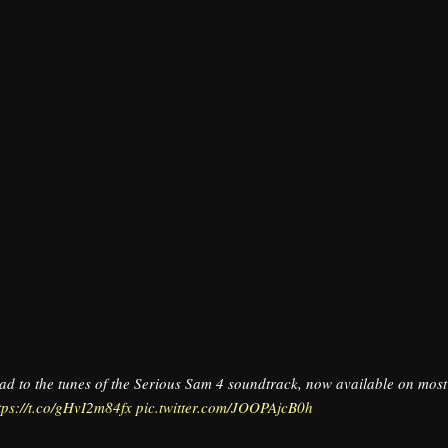
d to the tunes of the Serious Sam 4 soundtrack, now available on mos
tps://t.co/gHvI2m84fx
pic.twitter.com/JOOPAjcB0h