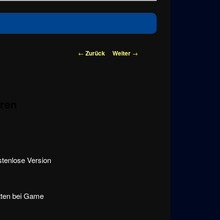
Beitragsnavigation
←
Zurück
Weiter
→
uren
stenlose Version
tten bei Game