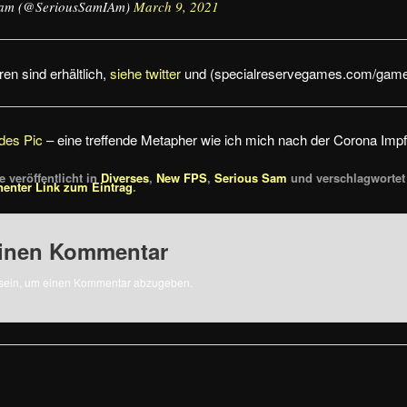
Sam (@SeriousSamIAm)
March 9, 2021
ren sind erhältlich,
siehe twitter
und (specialreservegames.com/game
des Pic
– eine treffende Metapher wie ich mich nach der Corona Impf
 veröffentlicht in
Diverses
,
New FPS
,
Serious Sam
und verschlagwortet
enter Link zum Eintrag
.
einen Kommentar
sein, um einen Kommentar abzugeben.