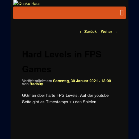
Zum
News zu
Inhalt
Hauptmenü
Quake
Quake,
wechseln
Doom, FPS,
Haus
Arcade
Beitragsnavigation
←
Zurück
Weiter
→
Hard Levels in FPS
Games
Veröffentlicht am
Samstag, 30 Januar 2021 - 18:00
von
Badb0y
GGman über harte FPS Levels. Auf der youtube
Seite gibt es Timestamps zu den Spielen.