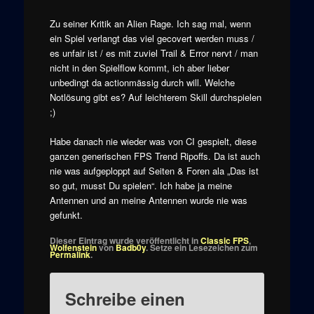
Zu seiner Kritik an Alien Rage. Ich sag mal, wenn
ein Spiel verlangt das viel gecovert werden muss /
es unfair ist / es mit zuviel Trail & Error nervt / man
nicht in den Spielflow kommt, ich aber lieber
unbedingt da actionmässig durch will. Welche
Notlösung gibt es? Auf leichterem Skill durchspielen
;)
Habe danach nie wieder was von CI gespielt, diese
ganzen generischen FPS Trend Ripoffs. Da ist auch
nie was aufgeploppt auf Seiten & Foren ala „Das ist
so gut, musst Du spielen“. Ich habe ja meine
Antennen und an meine Antennen wurde nie was
gefunkt.
Dieser Eintrag wurde veröffentlicht in
Classic FPS
,
Wolfenstein
von
Badb0y
. Setze ein Lesezeichen zum
Permalink
.
Schreibe einen