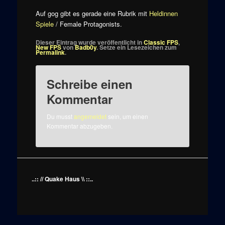
Auf gog gibt es gerade eine Rubrik mit
Heldinnen
Spiele
/ Female Protagonists.
Dieser Eintrag wurde veröffentlicht in
Classic FPS
,
New FPS
von
Badb0y
. Setze ein Lesezeichen zum
Permalink
.
Schreibe einen
Kommentar
Du musst
angemeldet
sein, um einen
Kommentar abzugeben.
..:: // Quake Haus \\ ::..