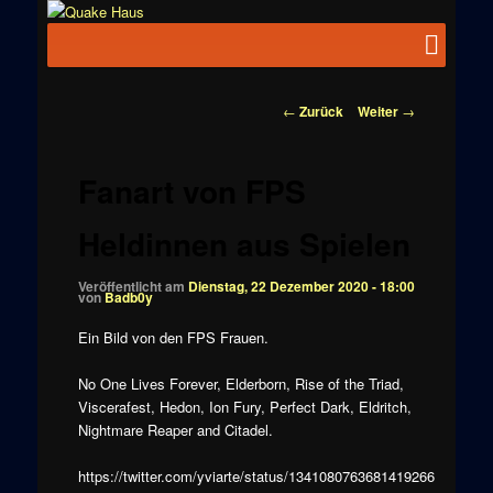
Zum
News zu
Inhalt
Hauptmenü
Quake
Quake,
wechseln
Doom, FPS,
Haus
Arcade
Beitragsnavigation
←
Zurück
Weiter
→
Fanart von FPS
Heldinnen aus Spielen
Veröffentlicht am
Dienstag, 22 Dezember 2020 - 18:00
von
Badb0y
Ein Bild von den FPS Frauen.
No One Lives Forever, Elderborn, Rise of the Triad,
Viscerafest, Hedon, Ion Fury, Perfect Dark, Eldritch,
Nightmare Reaper and Citadel.
https://twitter.com/yviarte/status/1341080763681419266