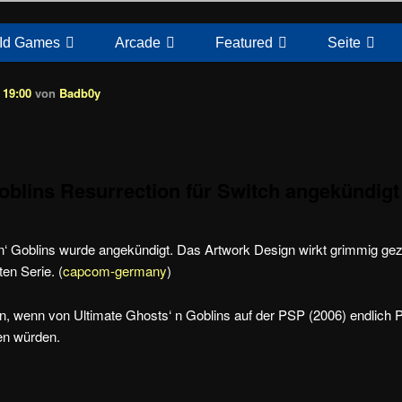
Id Games
Arcade
Featured
Seite
 19:00
von
Badb0y
oblins Resurrection für Switch angekündigt
n‘ Goblins wurde angekündigt. Das Artwork Design wirkt grimmig ge
ten Serie. (
capcom-germany
)
, wenn von Ultimate Ghosts‘ n Goblins auf der PSP (2006) endlich P
en würden.