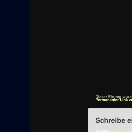
Dieser Eintrag wurde
Permanenter Link z
Schreibe 
Du musst
angemeldet