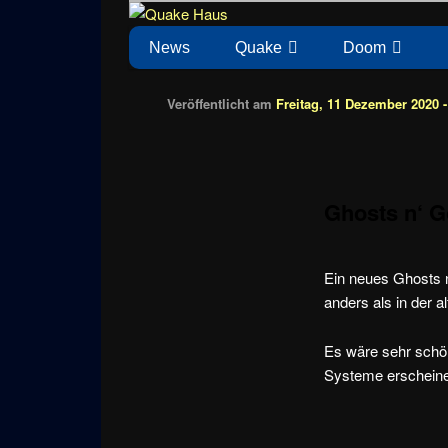
Zum
News zu Quake, Doom, FPS, Arcade
Quake Haus
Inhalt
Hauptmenü
News
Quake
Doom
wechseln
Veröffentlicht am
Freitag, 11 Dezember 2020 -
Ghosts n‘ G
Ein neues Ghosts 
anders als in der al
Es wäre sehr schön
Systeme erschein