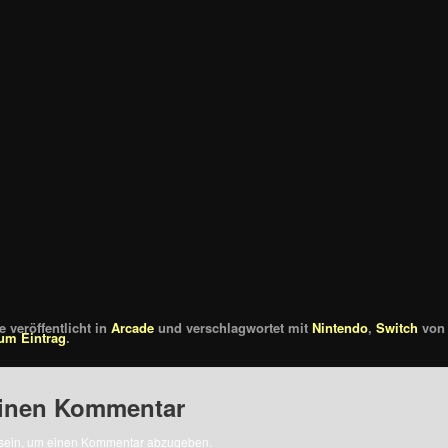
 veröffentlicht in
Arcade
und verschlagwortet mit
Nintendo
,
Switch
vo
um Eintrag
.
einen Kommentar
sein, um einen Kommentar abzugeben.