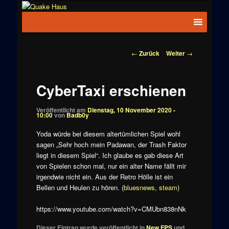
Zum
News zu
Inhalt
Hauptmenü
Quake
Quake,
wechseln
Doom, FPS,
Haus
Arcade
Beitragsnavigation
←
Zurück
Weiter
→
CyberTaxi erschienen
Veröffentlicht am
Dienstag, 10 November 2020 -
10:00
von
Badb0y
Yoda würde bei diesem altertümlichen Spiel wohl
sagen „Sehr hoch mein Padawan, der Trash Faktor
liegt in diesem Spiel“. Ich glaube es gab diese Art
von Spielen schon mal, nur ein alter Name fällt mir
irgendwie nicht ein. Aus der Retro Hölle ist ein
Bellen und Heulen zu hören. (
bluesnews
,
steam
)
https://www.youtube.com/watch?v=CMUbn838nNk
Dieser Eintrag wurde veröffentlicht in
New FPS
und