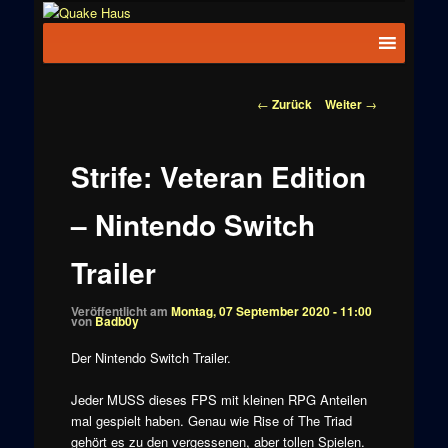
Zum
News zu
Inhalt
Hauptmenü
Quake
Quake,
wechseln
Doom, FPS,
Haus
Arcade
Beitragsnavigation
←
Zurück
Weiter
→
Strife: Veteran Edition
– Nintendo Switch
Trailer
Veröffentlicht am
Montag, 07 September 2020 - 11:00
von
Badb0y
Der Nintendo Switch Trailer.
Jeder MUSS dieses FPS mit kleinen RPG Anteilen
mal gespielt haben. Genau wie Rise of The Triad
gehört es zu den vergessenen, aber tollen Spielen.