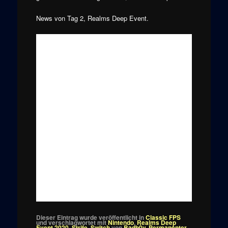
News von Tag 2, Realms Deep Event.
Dieser Eintrag wurde veröffentlicht in
Classic FPS
und verschlagwortet mit
Nintendo
,
Realms Deep
Event 2020
,
Strife
,
Switch
von
Badb0y
.
Permanenter