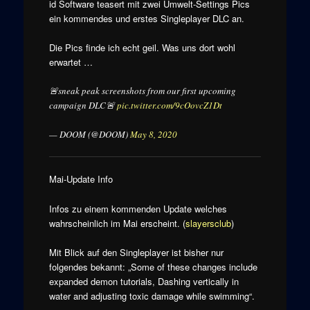
id Software teasert mit zwei Umwelt-Settings Pics
ein kommendes und erstes Singleplayer DLC an.
Die Pics finde ich echt geil. Was uns dort wohl
erwartet …
🚨sneak peak screenshots from our first upcoming
campaign DLC🚨
pic.twitter.com/9cOovcZ1Dt
— DOOM (@DOOM)
May 8, 2020
Mai-Update Info
Infos zu einem kommenden Update welches
wahrscheinlich im Mai erscheint. (
slayersclub
)
Mit Blick auf den Singleplayer ist bisher nur
folgendes bekannt: „Some of these changes include
expanded demon tutorials, Dashing vertically in
water and adjusting toxic damage while swimming“.