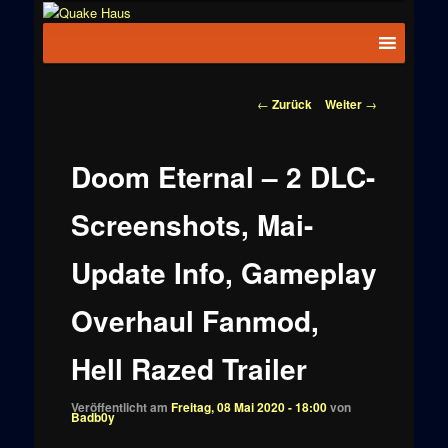
Zum
News zu
Inhalt
Hauptmenü
Quake
Quake,
wechseln
Doom, FPS,
Haus
Arcade
Beitragsnavigation
←
Zurück
Weiter
→
Doom Eternal – 2 DLC-
Screenshots, Mai-
Update Info, Gameplay
Overhaul Fanmod,
Hell Razed Trailer
Veröffentlicht am
Freitag, 08 Mai 2020 - 18:00
von
Badb0y