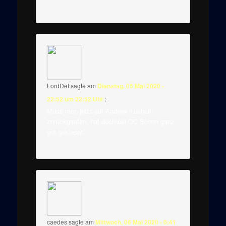
LordDef
sagte am
Dienstag, 05 Mai 2020 -
22:52 um 22:52 Uhr
:
Muss man jetzt auf Andrew Hushult
zurückgreifen, hat doch bei QC Schon ganz
gut geklappt.
caedes
sagte am
Mittwoch, 06 Mai 2020 - 0:41