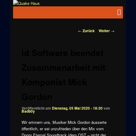
Zum
News zu
Inhalt
Hauptmenü
Quake
Quake,
wechseln
Doom, FPS,
Haus
Arcade
Beitragsnavigation
←
Zurück
Weiter
→
id Software beendet
Zusammenarbeit mit
Komponist Mick
Gordon
Veröffentlicht am
Dienstag, 05 Mai 2020 - 18:30
von
Badb0y
Wir erinnern uns, Musiker Mick Gordon äusserte
öffentlich, er sei unzufrieden über den Mix vom
Doom Eternal Soundtrack (dem OST – nicht der