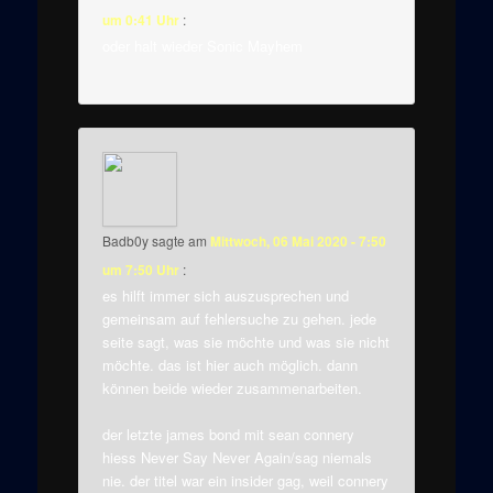
um 0:41 Uhr
:
oder halt wieder Sonic Mayhem
Badb0y
sagte am
Mittwoch, 06 Mai 2020 - 7:50
um 7:50 Uhr
:
es hilft immer sich auszusprechen und
gemeinsam auf fehlersuche zu gehen. jede
seite sagt, was sie möchte und was sie nicht
möchte. das ist hier auch möglich. dann
können beide wieder zusammenarbeiten.
der letzte james bond mit sean connery
hiess Never Say Never Again/sag niemals
nie. der titel war ein insider gag, weil connery