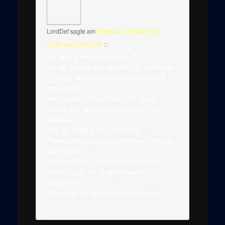
LordDef
sagte am
Mittwoch, 06 Mai 2020 -
22:55 um 22:55 Uhr
:
Ich weiß ja was du meintest :P
Nur der Typ hat sich da jetzt halt selbst nen
Ei gelegt, das wird schwierig werden. Ich
mag es nicht
wenn Leute mich auf ihre Seite ziehen
wollen, aber gleichzeitig ordentlich was
auslassen.
Das war unnötig, ein Verweiß auf
Produktionsinterne Komplikationen hätte es
auch getan.
Außerdem kann man Videospiele auch
Patchen, hab ich so gerüchteweise
vernommen…
Hätte man halt was aushandeln können.