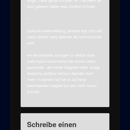
dinge :) was genau kritisiert er? nachdem wir
jetzt gelesen haben was stratton schrieb.
–
typische newsmeldung, jemand regt sich auf.
meist steckt mehr dahinter als kommuniziert
wird.
ein emotionales aufregen im twitter style
(sehr kurze statements) hat schon vielen
geschadet. den fehler begehen viele. einige
deutsche politiker twittern deshalb nicht
mehr. in seinem fall hat er auf hörer
beschwerden reagiert (es war nicht meine
schuld).
Schreibe einen