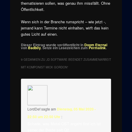
thematisieren sollen, was genau ihm missfällt. Ohne
Öffentlichkeit.
Wenn sich in der Branche rumspricht – wie jetzt -,
jemand kann Termine nicht einhalten, wirft das kein
gutes Licht auf einen.
Dieser Eintrag wurde veröffentlicht in
Doom Eternal
von
Badb0y
. Setze ein Lesezeichen zum
Permalink
.
9 GEDANKEN ZU „
ID SOFTWARE BEENDET ZUSAMMENARBEIT
MIT KOMPONIST MICK GORDON
“
LordDef
sagte am
Dienstag, 05 Mai 2020 -
22:50 um 22:50 Uhr
:
Schade, was Metal-OST angeht find ich ist
seiner der Beste seit Q2.