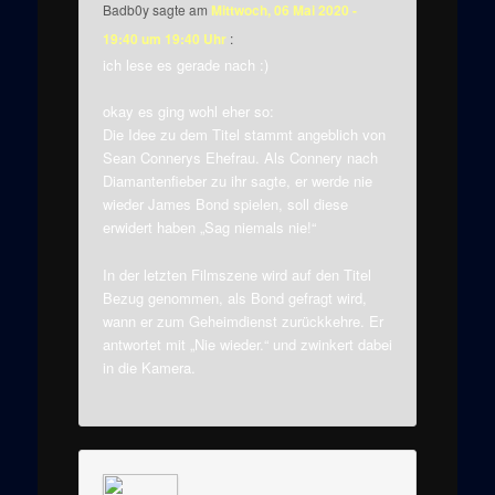
Badb0y
sagte am
Mittwoch, 06 Mai 2020 -
19:40 um 19:40 Uhr
:
ich lese es gerade nach :)
okay es ging wohl eher so:
Die Idee zu dem Titel stammt angeblich von
Sean Connerys Ehefrau. Als Connery nach
Diamantenfieber zu ihr sagte, er werde nie
wieder James Bond spielen, soll diese
erwidert haben „Sag niemals nie!“
In der letzten Filmszene wird auf den Titel
Bezug genommen, als Bond gefragt wird,
wann er zum Geheimdienst zurückkehre. Er
antwortet mit „Nie wieder.“ und zwinkert dabei
in die Kamera.