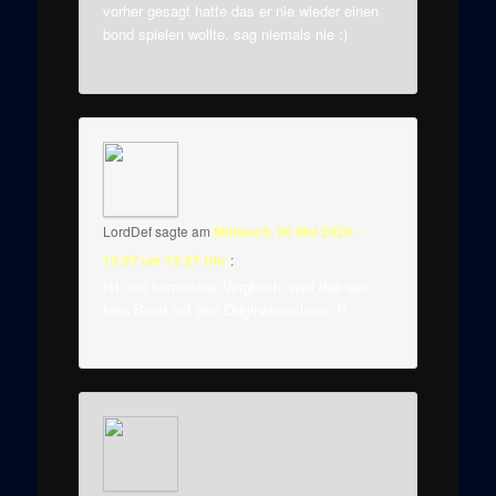
vorher gesagt hatte das er nie wieder einen
bond spielen wollte. sag niemals nie :)
LordDef
sagte am
Mittwoch, 06 Mai 2020 -
13:27 um 13:27 Uhr
:
Ist nen komischer Vergleich, weil das war
kein Bond mit den Originalmachern :P