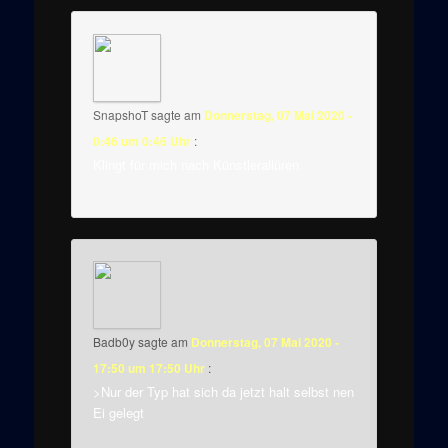
SnapshoT
sagte am
Donnerstag, 07 Mai 2020 -
0:46 um 0:46 Uhr
:
Klingt für mich nach Künstlerallüren.
Badb0y
sagte am
Donnerstag, 07 Mai 2020 -
17:50 um 17:50 Uhr
:
>Nur der Typ hat sich da jetzt halt selbst nen
Ei gelegt