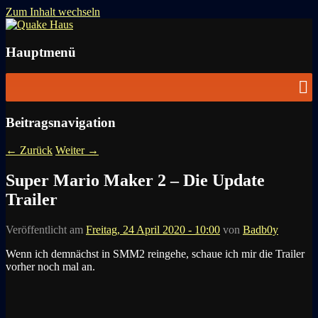
Zum Inhalt wechseln
News zu Quake, Doom, FPS, Arcade
Quake Haus
Hauptmenü
Beitragsnavigation
←
Zurück
Weiter
→
Super Mario Maker 2 – Die Update
Trailer
Veröffentlicht am
Freitag, 24 April 2020 - 10:00
von
Badb0y
Wenn ich demnächst in SMM2 reingehe, schaue ich mir die Trailer
vorher noch mal an.