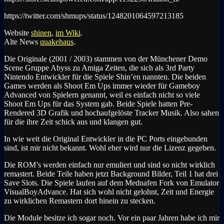
https://twitter.com/shmups/status/1248201064597213185
Website
shinen
,
im Wiki
.
Alte News
quakehaus
.
Die Originale (2001 / 2003) stammen von der Münchener Demo
Scene Gruppe Abyss zu Amiga Zeiten, die sich als 3rd Party
Nintendo Entwickler für die Spiele Shin’en nannten. Die beiden
Games werden als Shoot Em Ups immer wieder für Gameboy
Advanced von Spielern genannt, weil es einfach nicht so viele
Shoot Em Ups für das System gab. Beide Spiele hatten Pre-
Rendered 3D Grafik und hochaufgelöste Tracker Musik. Also sahen
für die ihre Zeit schick aus und klangen gut.
In wie weit die Original Entwickler in die PC Ports eingebunden
sind, ist mir nicht bekannt. Wohl eher wird nur die Lizenz gegeben.
Die ROM’s werden einfach nur emuliert und sind so nicht wirklich
remastert. Beide Teile haben jetzt Background Bilder, Teil 1 hat drei
Save Slots. Die Spiele laufen auf dem Mednafen Fork von Emulator
VisualBoyAdvance. Hat sich wohl nicht gelohnt, Zeit und Energie
zu wirklichen Remastern dort hinein zu stecken.
Die Module besitze ich sogar noch. Vor ein paar Jahren habe ich mir