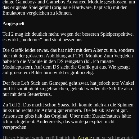
einige Gameboy- und Gameboy Advanced Module geschossen, um
das originale Spielgefühl (originale Hardware, haptisch) mit den
Emulatoren vergleichen zu können.
Angespielt
Teil 2 mag ich deutlich mehr, wegen der besseren Spielperspektive,
es wirkt „moderner“ und sieht besser aus.
Die Grafik leidet etwas, das hat nicht mit dem Alter zu tun, sondern
hier mit der grösseren Abbildung auf TFT Monitor. Zum Vergleich
habe ich die Module in den DS reingetan (lol, ich musste
Modulepusten). Auf dem DS sieht die Grafik gut aus. Wie gesagt
auf grösserem Bildschirm wirkt es grobpixelig.
Der freie Left Stick am Gamepad geht zwar, hat jedoch tote Winkel
und ist somit nicht zu gebrauchen, gelenkt werden die Schiffe also
nur mit dem Steuerkreuz.
Zu Teil 2. Das macht schon Spass. Ich konnte mich an die Spinnen
links und rechts am Anfang gut erinnern. Die Musik ist echt gut.
Ansonsten gibts halt das Original. Über mehr Zusatzfeatures hätte
ich mich gefreut. Andererseits, das wurde ja explizit nicht
versprochen.
Dieser Eintrag wurde veröffentlicht in
Arcade
und verschlagwortet