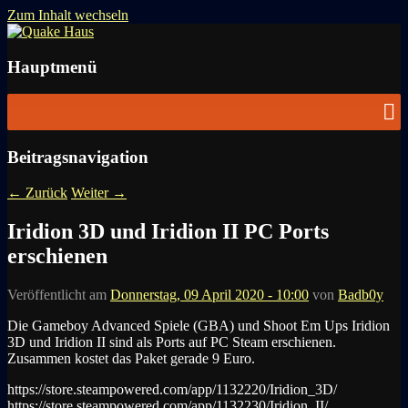
Zum Inhalt wechseln
News zu Quake, Doom, FPS, Arcade
Quake Haus
Hauptmenü
Beitragsnavigation
←
Zurück
Weiter
→
Iridion 3D und Iridion II PC Ports
erschienen
Veröffentlicht am
Donnerstag, 09 April 2020 - 10:00
von
Badb0y
Die Gameboy Advanced Spiele (GBA) und Shoot Em Ups Iridion
3D und Iridion II sind als Ports auf PC Steam erschienen.
Zusammen kostet das Paket gerade 9 Euro.
https://store.steampowered.com/app/1132220/Iridion_3D/
https://store.steampowered.com/app/1132230/Iridion_II/