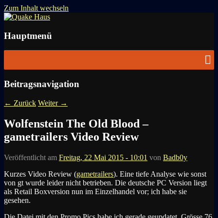
Zum Inhalt wechseln
News zu Quake, Doom, FPS, Arcade
Quake Haus
Hauptmenü
Beitragsnavigation
←
Zurück
Weiter
→
Wolfenstein The Old Blood –
gametrailers Video Review
Veröffentlicht am
Freitag, 22 Mai 2015 - 10:01
von
Badb0y
Kurzes Video Review (
gametrailers
). Eine tiefe Analyse wie sonst
von gt wurde leider nicht betrieben. Die deutsche PC Version liegt
als Retail Boxversion nun im Einzelhandel vor; ich habe sie
gesehen.
Die Datei mit den Promo Pics habe ich gerade geupdatet. Grösse 76