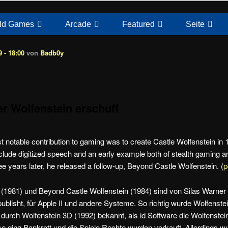
Id Games
Arcade
Featured
Seite
 - 18:00
von
Badb0y
r Wolfenstein erschuff
t notable contribution to gaming was to create Castle Wolfenstein in
nclude digitized speech and an early example both of stealth gaming a
ee years later, he released a follow-up, Beyond Castle Wolfenstein. (
p
n (1981) und
Beyond Castle Wolfenstein (1984) sind von Silas Warner 
blisht, für Apple II und andere Systeme.
So richtig wurde Wolfenste
 durch Wolfenstein 3D (1992) bekannt, als id Software die Wolfenste
e ging Bankrott und die Spiele Rechte wurden verkauft. Allerdings w