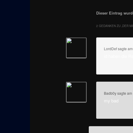
Dieser Eintrag wurde
2 GEDANKEN ZU „
DER M
LordDef
sagte a
id haben die R
Badb0y
sagte am
my bad