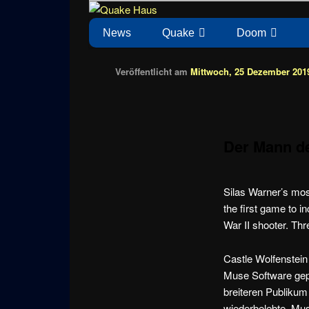
Zum
News zu Quake, Doom, FPS, Arcade
Quake Haus
Inhalt
Hauptmenü
News
Quake
Doom
wechseln
Veröffentlicht am
Mittwoch, 25 Dezember 2019
Der Mann de
Silas Warner’s mos
the first game to i
War II shooter. Thr
Castle Wolfenstei
Muse Software gepu
breiteren Publikum
wiederbelebte. Mus