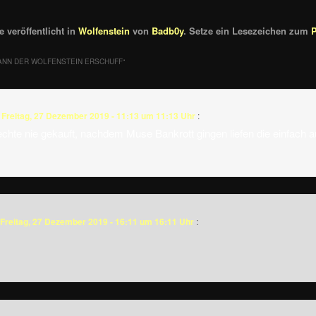
 veröffentlicht in
Wolfenstein
von
Badb0y
. Setze ein Lesezeichen zum
ANN DER WOLFENSTEIN ERSCHUFF
“
m
Freitag, 27 Dezember 2019 - 11:13 um 11:13 Uhr
:
echte nie gekauft, nachdem Muse Bankrott gingen liefen die einfach a
Freitag, 27 Dezember 2019 - 16:11 um 16:11 Uhr
: