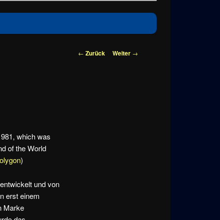
Beitragsnavigation
←
Zurück
Weiter
→
 1981, which was
nd of the World
olygon
)
entwickelt und von
in erst einem
in Marke
urde das