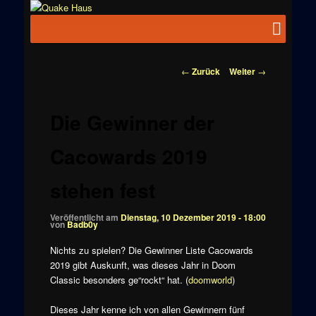
Zum
News zu
Inhalt
Hauptmenü
Quake
Quake,
wechseln
Doom, FPS,
Haus
Arcade
Beitragsnavigation
←
Zurück
Weiter
→
Die Gewinner der
Cacowards 2019
stehen fest
Veröffentlicht am
Dienstag, 10 Dezember 2019 - 18:00
von
Badb0y
Nichts zu spielen? Die Gewinner Liste Cacowards
2019 gibt Auskunft, was dieses Jahr in Doom
Classic besonders ge“rockt“ hat. (
doomworld
)
Dieses Jahr kenne ich von allen Gewinnern fünf