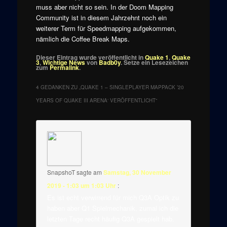
muss aber nicht so sein. In der Doom Mapping
Community ist in diesem Jahrzehnt noch ein
weiterer Term für Speedmapping aufgekommen,
nämlich die Coffee Break Maps.
Dieser Eintrag wurde veröffentlicht in
Quake 1
,
Quake
3
,
Wichtige News
von
Badb0y
. Setze ein Lesezeichen
zum
Permalink
.
4 GEDANKEN ZU „
QUAKE 1 – SINGLEPLAYER MAPPACK ’20
YEARS OF QUAKE III ARENA‘ VERÖFFENTLICHT
“
SnapshoT
sagte am
Samstag, 30 November
2019 - 1:03 um 1:03 Uhr
:
Es ist echt verwirrend für mich Q3A Optik zu
haben aber Q1 Spielmechanik, zumal ich die
letzten Tage recht häufig Q3A gespielt hab.