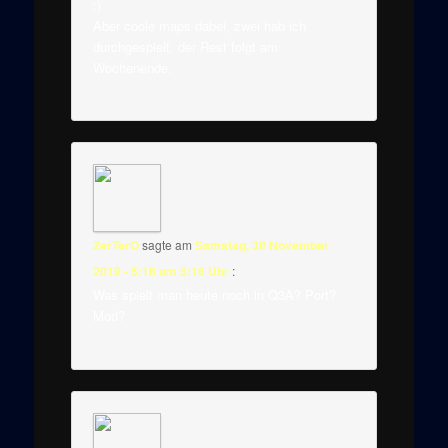
:)
Aber coole maps dabei, zwei hab ich
durchgespielt, der Rest folgt am
Wochenende.
ZerTerO
sagte am
Samstag, 30 November
2019 - 5:16 um 5:16 Uhr
:
Was spielt man heute noch in Q3A? Port?
Mod?