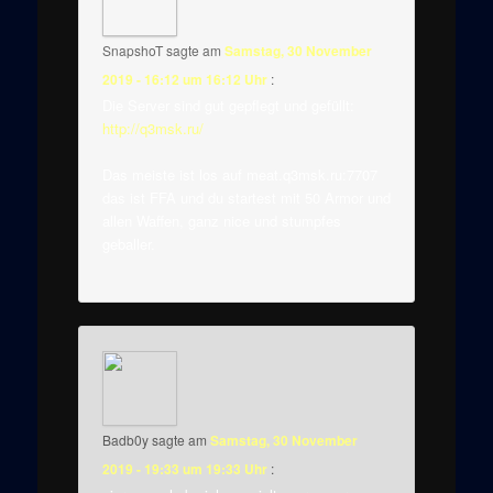
SnapshoT
sagte am
Samstag, 30 November
2019 - 16:12 um 16:12 Uhr
:
Die Server sind gut gepflegt und gefüllt:
http://q3msk.ru/
Das meiste ist los auf meat.q3msk.ru:7707
das ist FFA und du startest mit 50 Armor und
allen Waffen, ganz nice und stumpfes
geballer.
Badb0y
sagte am
Samstag, 30 November
2019 - 19:33 um 19:33 Uhr
: