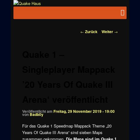
Zum
News zu
Inhalt
Hauptmenü
Quake
Quake,
wechseln
Doom, FPS,
Haus
Arcade
Beitragsnavigation
←
Zurück
Weiter
→
Quake 1 –
Singleplayer Mappack
’20 Years Of Quake III
Arena‘ veröffentlicht
Veröffentlicht am
Freitag, 29 November 2019 - 19:00
von
Badb0y
Für das Quake 1 Speedmap Mappack Theme „20
Years Of Quake III Arena“ sind sieben Maps
zusammen gekommen.
Die Maps sind
im Quake 1